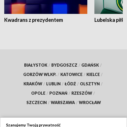
Kwadrans z prezydentem
Lubelska piłk
BIAŁYSTOK
/
BYDGOSZCZ
/
GDAŃSK
/
GORZÓW WLKP.
/
KATOWICE
/
KIELCE
/
KRAKÓW
/
LUBLIN
/
ŁÓDŹ
/
OLSZTYN
/
OPOLE
/
POZNAŃ
/
RZESZÓW
/
SZCZECIN
/
WARSZAWA
/
WROCŁAW
Szanujemy Twoją prywatność