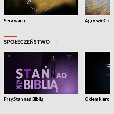
Sera warte
Agro wieści
SPOŁECZEŃSTWO
PrzyStań nad Biblią
Okiem kierow