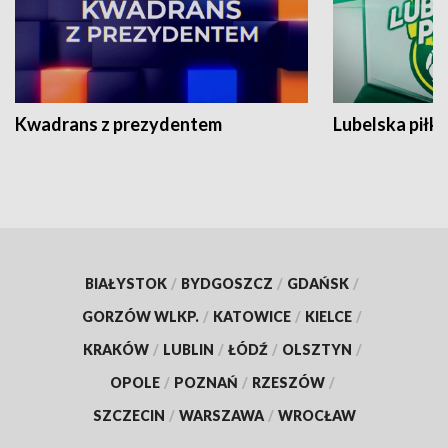
Kwadrans z prezydentem
Lubelska piłk
BIAŁYSTOK
/
BYDGOSZCZ
/
GDAŃSK
/
GORZÓW WLKP.
/
KATOWICE
/
KIELCE
/
KRAKÓW
/
LUBLIN
/
ŁÓDŹ
/
OLSZTYN
/
OPOLE
/
POZNAŃ
/
RZESZÓW
/
SZCZECIN
/
WARSZAWA
/
WROCŁAW