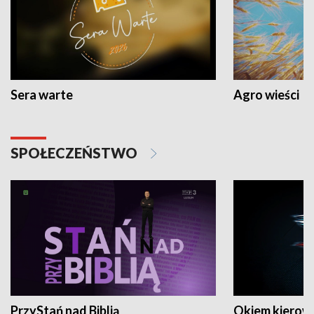
Sera warte
Agro wieści
SPOŁECZEŃSTWO
PrzyStań nad Biblią
Okiem kierow