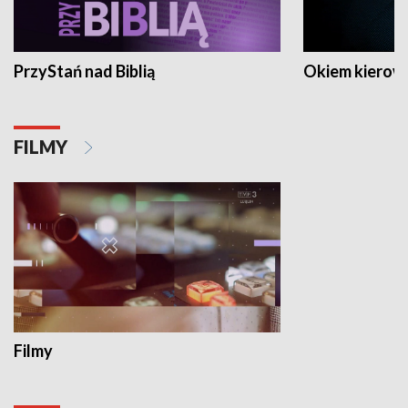
PrzyStań nad Biblią
Okiem kierow
FILMY
Filmy