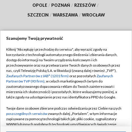
OPOLE
/
POZNAŃ
/
RZESZÓW
/
SZCZECIN
/
WARSZAWA
/
WROCŁAW
Szanujemy Twoją prywatność
Dołącz do nas:
Kliknij "Akceptuję i przechodzę do serwisu", aby wyrazić zgody na
korzystanie z technologii automatycznego śledzenia i zbierania danych,
TVP
dostęp do informacji na Twoim urządzeniu końcowym i ich
Abonament TVP
przechowywanie oraz na przetwarzanie Twoich danych osobowych przez
Regulamin TVP
nas, czyli Telewizję Polską S.A. w likwidacji (zwaną dalej również „TVP”),
Emisja w TVP
Polityka prywatności
Zaufanych Partnerów z IAB* (1201 firm)
oraz pozostałych
Zaufanych
Partnerów TVP (93 firm)
, w celach marketingowych (w tym do
Centrum informacji TVP
Moje zgody
zautomatyzowanego dopasowania reklam do Twoich zainteresowań i
mierzenia ich skuteczności) i pozostałych, które wskazujemy poniżej, a
Naziemna Telewizja Cyfrowa
Pomoc
także zgody na udostępnianie przez nas identyfikatora PPID do Google.
Sklep TVP
Biuro reklamy
Twoje dane osobowe zbierane podczas odwiedzania przez Ciebie naszych
Rada Programowa
Kontakt
poszczególnych serwisów
zwanych dalej „Portalem”, w tym informacje
zapisywane za pomocą technologii takich jak: pliki cookie, sygnalizatory
System NOS
WWW lub innych podobnych technologii umożliwiających świadczenie
dopasowanych i bezpiecznych usług, personalizację treści oraz reklam,
Informacje o nadawcy