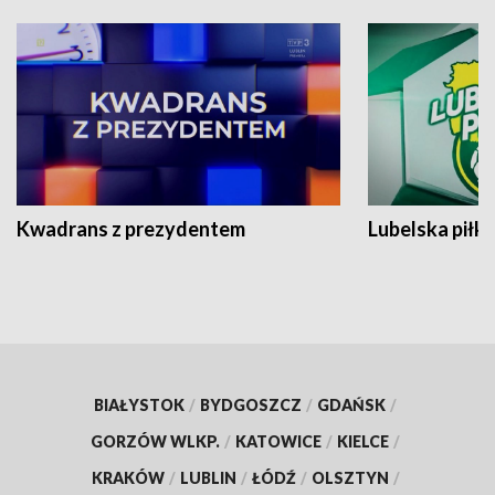
Kwadrans z prezydentem
Lubelska piłk
BIAŁYSTOK
/
BYDGOSZCZ
/
GDAŃSK
/
GORZÓW WLKP.
/
KATOWICE
/
KIELCE
/
KRAKÓW
/
LUBLIN
/
ŁÓDŹ
/
OLSZTYN
/