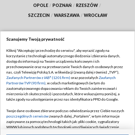
OPOLE
/
POZNAŃ
/
RZESZÓW
/
SZCZECIN
/
WARSZAWA
/
WROCŁAW
Szanujemy Twoją prywatność
Dołącz do nas:
Kliknij "Akceptuję i przechodzę do serwisu", aby wyrazić zgody na
korzystanie z technologii automatycznego śledzenia i zbierania danych,
TVP
dostęp do informacji na Twoim urządzeniu końcowym i ich
Abonament TVP
przechowywanie oraz na przetwarzanie Twoich danych osobowych przez
Regulamin TVP
nas, czyli Telewizję Polską S.A. w likwidacji (zwaną dalej również „TVP”),
Emisja w TVP
Polityka prywatności
Zaufanych Partnerów z IAB* (1201 firm)
oraz pozostałych
Zaufanych
Partnerów TVP (93 firm)
, w celach marketingowych (w tym do
Centrum informacji TVP
Moje zgody
zautomatyzowanego dopasowania reklam do Twoich zainteresowań i
mierzenia ich skuteczności) i pozostałych, które wskazujemy poniżej, a
Naziemna Telewizja Cyfrowa
Pomoc
także zgody na udostępnianie przez nas identyfikatora PPID do Google.
Sklep TVP
Biuro reklamy
Twoje dane osobowe zbierane podczas odwiedzania przez Ciebie naszych
Rada Programowa
Kontakt
poszczególnych serwisów
zwanych dalej „Portalem”, w tym informacje
zapisywane za pomocą technologii takich jak: pliki cookie, sygnalizatory
System NOS
WWW lub innych podobnych technologii umożliwiających świadczenie
dopasowanych i bezpiecznych usług, personalizację treści oraz reklam,
Informacje o nadawcy