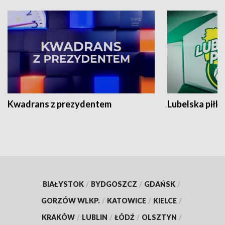
Kwadrans z prezydentem
Lubelska piłk
BIAŁYSTOK
/
BYDGOSZCZ
/
GDAŃSK
/
GORZÓW WLKP.
/
KATOWICE
/
KIELCE
/
KRAKÓW
/
LUBLIN
/
ŁÓDŹ
/
OLSZTYN
/