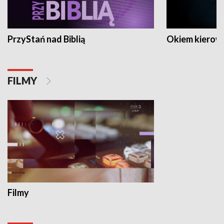
PrzyStań nad Biblią
Okiem kierow
FILMY
Filmy