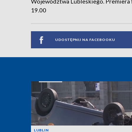
Województwa Lubleskiego. Premiera f
19.00
UDOSTĘPNIJ NA FACEBOOKU
LUBLIN