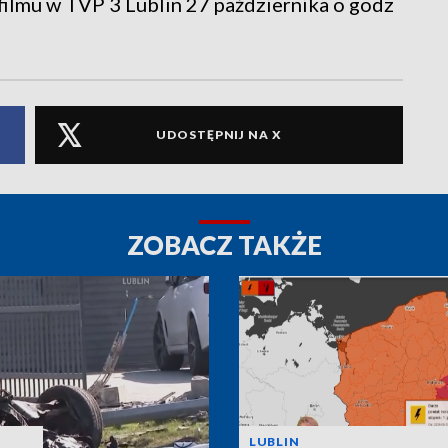
ilmu w TVP 3 Lublin 27 października o godz
UDOSTĘPNIJ NA X
ZOBACZ TAKŻE
LUBLIN