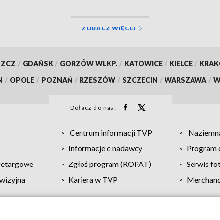
ZOBACZ WIĘCEJ
SZCZ
/
GDAŃSK
/
GORZÓW WLKP.
/
KATOWICE
/
KIELCE
/
KRA
N
/
OPOLE
/
POZNAŃ
/
RZESZÓW
/
SZCZECIN
/
WARSZAWA
/
W
Dołącz do nas:
Centrum informacji TVP
Naziemna
Informacje o nadawcy
Program d
zetargowe
Zgłoś program (ROPAT)
Serwis fo
wizyjna
Kariera w TVP
Merchandi