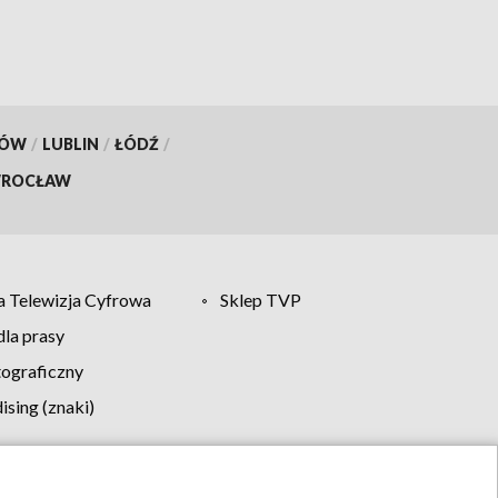
KÓW
/
LUBLIN
/
ŁÓDŹ
/
ROCŁAW
 Telewizja Cyfrowa
Sklep TVP
la prasy
tograficzny
sing (znaki)