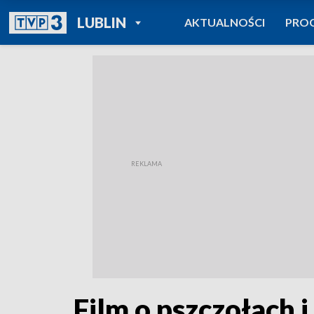
POWRÓT DO
LUBLIN
AKTUALNOŚCI
PRO
TVP REGIONY
Film o pszczołach 