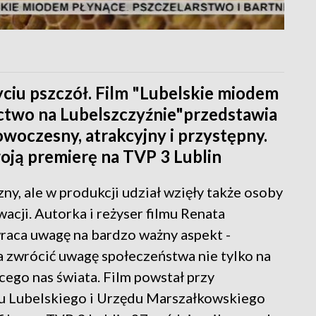
yciu pszczół. Film "Lubelskie miodem
ictwo na Lubelszczyźnie"przedstawia
owoczesny, atrakcyjny i przystępny.
woją premierę na TVP 3 Lublin
ny, ale w produkcji udział wzięły także osoby
acji. Autorka i reżyser filmu Renata
raca uwagę na bardzo ważny aspekt -
a zwrócić uwagę społeczeństwa nie tylko na
ącego nas świata. Film powstał przy
łu Lubelskiego i Urzędu Marszałkowskiego