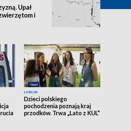
zyzną. Upał
zwierzętom i
LUBLIN
Dzieci polskiego
icja
pochodzenia poznają kraj
rucia
przodków. Trwa „Lato z KUL”