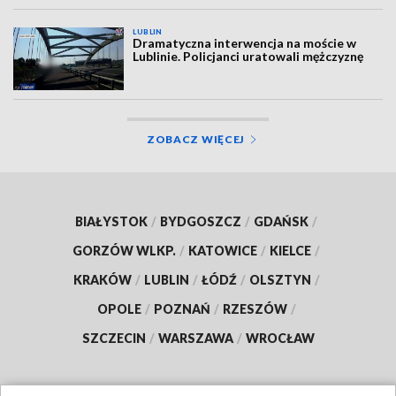
LUBLIN
Dramatyczna interwencja na moście w
Lublinie. Policjanci uratowali mężczyznę
ZOBACZ WIĘCEJ
BIAŁYSTOK
/
BYDGOSZCZ
/
GDAŃSK
/
GORZÓW WLKP.
/
KATOWICE
/
KIELCE
/
KRAKÓW
/
LUBLIN
/
ŁÓDŹ
/
OLSZTYN
/
OPOLE
/
POZNAŃ
/
RZESZÓW
/
SZCZECIN
/
WARSZAWA
/
WROCŁAW