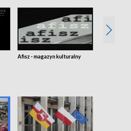
Afisz - magazyn kulturalny
Zobacz, co s