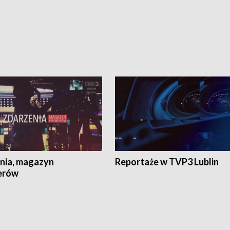
nia, magazyn
Reportaże w TVP3 Lublin
erów