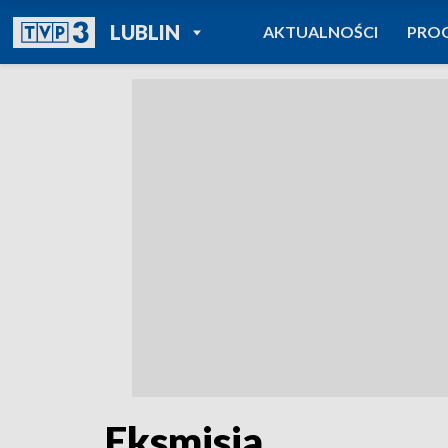
POWRÓT DO
LUBLIN
AKTUALNOŚCI
PRO
TVP REGIONY
Eksmisja