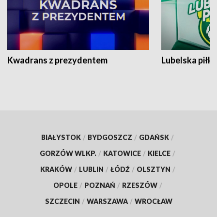
Kwadrans z prezydentem
Lubelska piłk
BIAŁYSTOK
/
BYDGOSZCZ
/
GDAŃSK
/
GORZÓW WLKP.
/
KATOWICE
/
KIELCE
/
KRAKÓW
/
LUBLIN
/
ŁÓDŹ
/
OLSZTYN
/
OPOLE
/
POZNAŃ
/
RZESZÓW
/
SZCZECIN
/
WARSZAWA
/
WROCŁAW