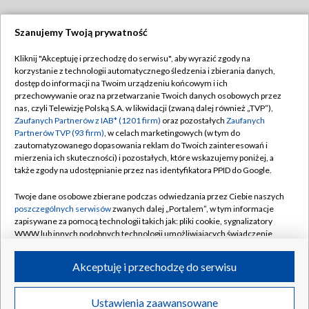
Szanujemy Twoją prywatność
Dołącz do nas:
Kliknij "Akceptuję i przechodzę do serwisu", aby wyrazić zgody na
korzystanie z technologii automatycznego śledzenia i zbierania danych,
TVP
dostęp do informacji na Twoim urządzeniu końcowym i ich
Abonament TVP
przechowywanie oraz na przetwarzanie Twoich danych osobowych przez
Regulamin TVP
nas, czyli Telewizję Polską S.A. w likwidacji (zwaną dalej również „TVP”),
Emisja w TVP
Polityka prywatności
Zaufanych Partnerów z IAB* (1201 firm)
oraz pozostałych
Zaufanych
Partnerów TVP (93 firm)
, w celach marketingowych (w tym do
Centrum informacji TVP
Moje zgody
zautomatyzowanego dopasowania reklam do Twoich zainteresowań i
mierzenia ich skuteczności) i pozostałych, które wskazujemy poniżej, a
Naziemna Telewizja Cyfrowa
Pomoc
także zgody na udostępnianie przez nas identyfikatora PPID do Google.
Sklep TVP
Biuro reklamy
Twoje dane osobowe zbierane podczas odwiedzania przez Ciebie naszych
Rada Programowa
Kontakt
poszczególnych serwisów
zwanych dalej „Portalem”, w tym informacje
zapisywane za pomocą technologii takich jak: pliki cookie, sygnalizatory
System NOS
WWW lub innych podobnych technologii umożliwiających świadczenie
dopasowanych i bezpiecznych usług, personalizację treści oraz reklam,
Informacje o nadawcy
Kanały
udostępnianie funkcji mediów społecznościowych oraz analizowanie
Akceptuję i przechodzę do serwisu
ruchu w Internecie.
Program dla prasy
©2026 Telewizja Polska S.A. w likwidacji
Biuro Reklamy
Twoje dane osobowe zbierane podczas odwiedzania przez Ciebie
Ustawienia zaawansowane