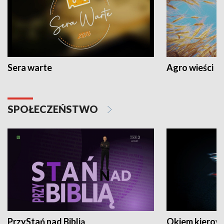
Sera warte
Agro wieści
SPOŁECZEŃSTWO
PrzyStań nad Biblią
Okiem kierow