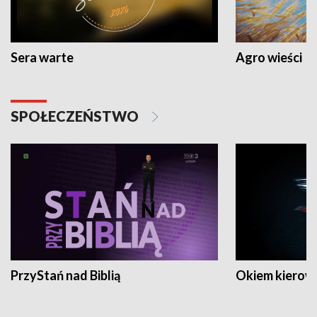
Sera warte
Agro wieści
SPOŁECZEŃSTWO
PrzyStań nad Biblią
Okiem kierow