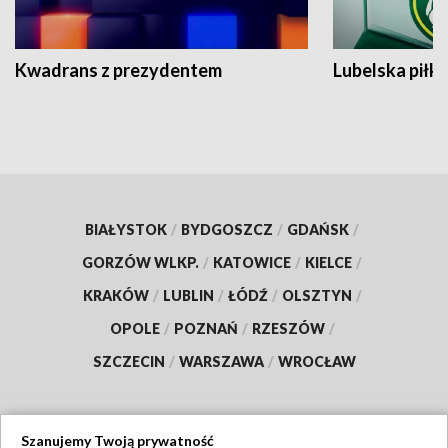
Kwadrans z prezydentem
Lubelska piłk
BIAŁYSTOK
/
BYDGOSZCZ
/
GDAŃSK
/
GORZÓW WLKP.
/
KATOWICE
/
KIELCE
/
KRAKÓW
/
LUBLIN
/
ŁÓDŹ
/
OLSZTYN
/
OPOLE
/
POZNAŃ
/
RZESZÓW
/
SZCZECIN
/
WARSZAWA
/
WROCŁAW
Szanujemy Twoją prywatność