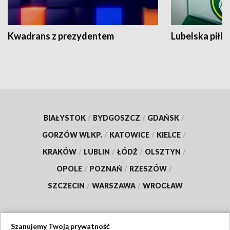
Kwadrans z prezydentem
Lubelska piłk
BIAŁYSTOK
/
BYDGOSZCZ
/
GDAŃSK
/
GORZÓW WLKP.
/
KATOWICE
/
KIELCE
/
KRAKÓW
/
LUBLIN
/
ŁÓDŹ
/
OLSZTYN
/
OPOLE
/
POZNAŃ
/
RZESZÓW
/
SZCZECIN
/
WARSZAWA
/
WROCŁAW
Szanujemy Twoją prywatność