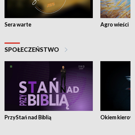
Sera warte
Agro wieści
SPOŁECZEŃSTWO
PrzyStań nad Biblią
Okiem kierow