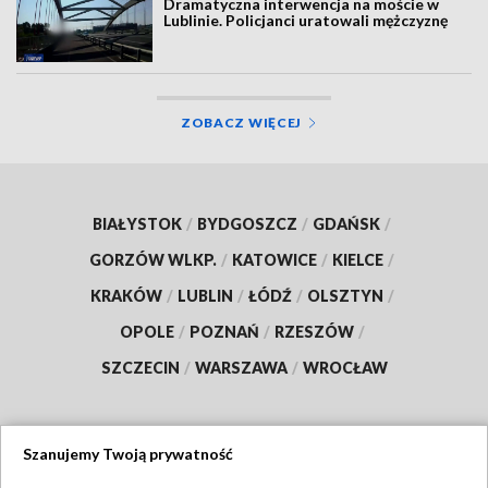
Dramatyczna interwencja na moście w
Lublinie. Policjanci uratowali mężczyznę
ZOBACZ WIĘCEJ
BIAŁYSTOK
/
BYDGOSZCZ
/
GDAŃSK
/
GORZÓW WLKP.
/
KATOWICE
/
KIELCE
/
KRAKÓW
/
LUBLIN
/
ŁÓDŹ
/
OLSZTYN
/
OPOLE
/
POZNAŃ
/
RZESZÓW
/
SZCZECIN
/
WARSZAWA
/
WROCŁAW
Szanujemy Twoją prywatność
Dołącz do nas: