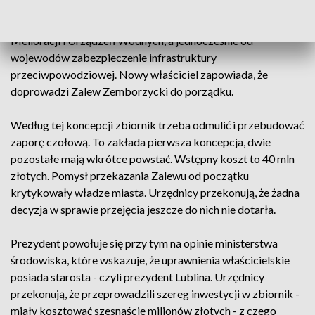
powstała aby z jednej strony przejąć od urzędów
marszałkowskich kompetencje Wojewódzkich Zarządów
Melioracji i Urządzeń Wodnych, a jednocześnie od
wojewodów zabezpieczenie infrastruktury
przeciwpowodziowej. Nowy właściciel zapowiada, że
doprowadzi Zalew Zemborzycki do porządku.
Według tej koncepcji zbiornik trzeba odmulić i przebudować
zaporę czołową. To zakłada pierwsza koncepcja, dwie
pozostałe mają wkrótce powstać. Wstępny koszt to 40 mln
złotych. Pomysł przekazania Zalewu od początku
krytykowały władze miasta. Urzędnicy przekonują, że żadna
decyzja w sprawie przejęcia jeszcze do nich nie dotarła.
Prezydent powołuje się przy tym na opinie ministerstwa
środowiska, które wskazuje, że uprawnienia właścicielskie
posiada starosta - czyli prezydent Lublina. Urzędnicy
przekonują, że przeprowadzili szereg inwestycji w zbiornik -
miały kosztować szesnaście milionów złotych - z czego