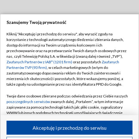
Szanujemy Twoją prywatność
Dołącz do nas:
Kliknij "Akceptuję i przechodzę do serwisu", aby wyrazić zgody na
korzystanie z technologii automatycznego śledzenia i zbierania danych,
TVP
dostęp do informacji na Twoim urządzeniu końcowym i ich
Abonament TVP
przechowywanie oraz na przetwarzanie Twoich danych osobowych przez
Regulamin TVP
nas, czyli Telewizję Polską S.A. w likwidacji (zwaną dalej również „TVP”),
Emisja w TVP
Polityka prywatności
Zaufanych Partnerów z IAB* (1201 firm)
oraz pozostałych
Zaufanych
Partnerów TVP (93 firm)
, w celach marketingowych (w tym do
Centrum informacji TVP
Moje zgody
zautomatyzowanego dopasowania reklam do Twoich zainteresowań i
mierzenia ich skuteczności) i pozostałych, które wskazujemy poniżej, a
Naziemna Telewizja Cyfrowa
Pomoc
także zgody na udostępnianie przez nas identyfikatora PPID do Google.
Sklep TVP
Biuro reklamy
Twoje dane osobowe zbierane podczas odwiedzania przez Ciebie naszych
Rada Programowa
Kontakt
poszczególnych serwisów
zwanych dalej „Portalem”, w tym informacje
zapisywane za pomocą technologii takich jak: pliki cookie, sygnalizatory
System NOS
WWW lub innych podobnych technologii umożliwiających świadczenie
dopasowanych i bezpiecznych usług, personalizację treści oraz reklam,
Informacje o nadawcy
Kanały
udostępnianie funkcji mediów społecznościowych oraz analizowanie
Akceptuję i przechodzę do serwisu
ruchu w Internecie.
Program dla prasy
©2026 Telewizja Polska S.A. w likwidacji