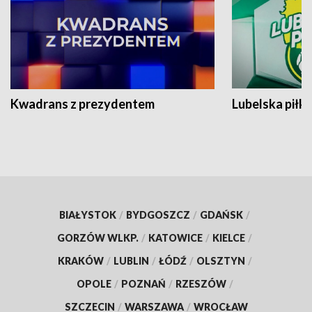
Kwadrans z prezydentem
Lubelska piłk
BIAŁYSTOK
/
BYDGOSZCZ
/
GDAŃSK
/
GORZÓW WLKP.
/
KATOWICE
/
KIELCE
/
KRAKÓW
/
LUBLIN
/
ŁÓDŹ
/
OLSZTYN
/
OPOLE
/
POZNAŃ
/
RZESZÓW
/
SZCZECIN
/
WARSZAWA
/
WROCŁAW