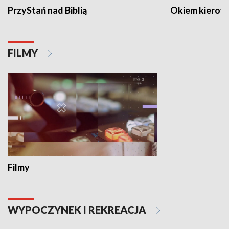
PrzyStań nad Biblią
Okiem kierow
FILMY
Filmy
WYPOCZYNEK I REKREACJA