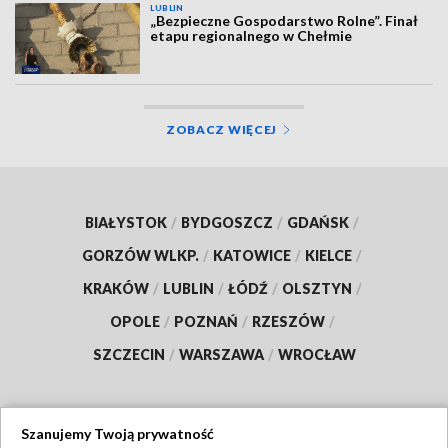
LUBLIN
„Bezpieczne Gospodarstwo Rolne”. Finał
etapu regionalnego w Chełmie
ZOBACZ WIĘCEJ
BIAŁYSTOK
/
BYDGOSZCZ
/
GDAŃSK
/
GORZÓW WLKP.
/
KATOWICE
/
KIELCE
/
KRAKÓW
/
LUBLIN
/
ŁÓDŹ
/
OLSZTYN
/
OPOLE
/
POZNAŃ
/
RZESZÓW
/
SZCZECIN
/
WARSZAWA
/
WROCŁAW
Szanujemy Twoją prywatność