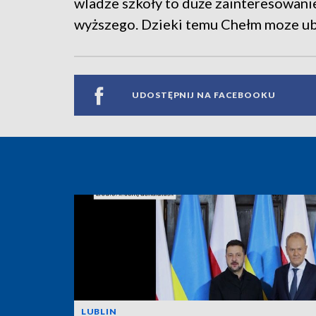
wladze szkoły to duże zainteresowanie
wyższego. Dzieki temu Chełm moze ub
UDOSTĘPNIJ NA FACEBOOKU
LUBLIN