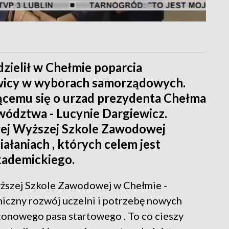
zielił w Chełmie poparcia
wicy w wyborach samorządowych.
ącemu się o urzad prezydenta Chełma
wództwa - Lucynie Dargiewicz.
ej Wyższej Szkole Zawodowej
ałaniach , których celem jest
kademickiego.
ższej Szkole Zawodowej w Chełmie -
miczny rozwój uczelni i potrzebę nowych
tonowego pasa startowego . To co cieszy