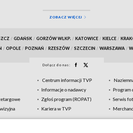
ZOBACZ WIĘCEJ
SZCZ
/
GDAŃSK
/
GORZÓW WLKP.
/
KATOWICE
/
KIELCE
/
KRA
N
/
OPOLE
/
POZNAŃ
/
RZESZÓW
/
SZCZECIN
/
WARSZAWA
/
W
Dołącz do nas:
Centrum informacji TVP
Naziemna
Informacje o nadawcy
Program d
zetargowe
Zgłoś program (ROPAT)
Serwis fo
wizyjna
Kariera w TVP
Merchandi