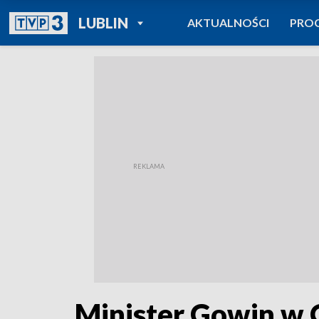
POWRÓT DO
LUBLIN
AKTUALNOŚCI
PRO
TVP REGIONY
Minister Gowin w 