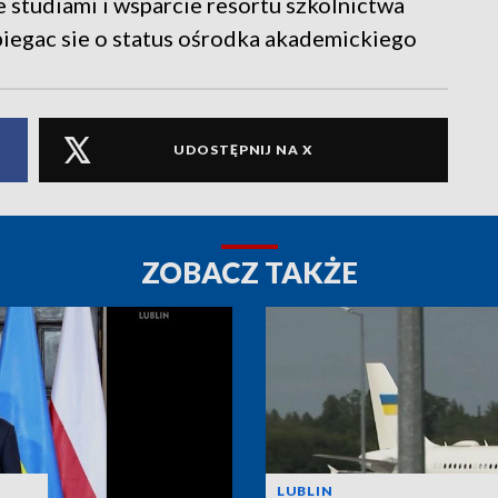
 studiami i wsparcie resortu szkolnictwa
iegac sie o status ośrodka akademickiego
UDOSTĘPNIJ NA X
ZOBACZ TAKŻE
LUBLIN