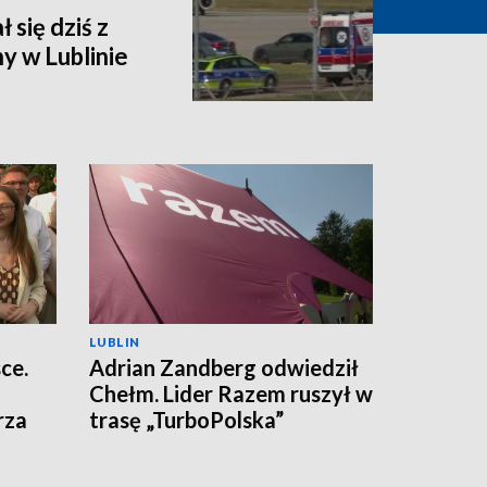
 się dziś z
y w Lublinie
LUBLIN
ce.
Adrian Zandberg odwiedził
Chełm. Lider Razem ruszył w
rza
trasę „TurboPolska”