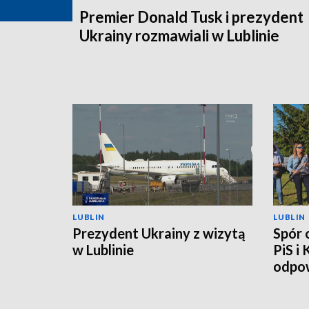
Premier Donald Tusk i prezydent
Ukrainy rozmawiali w Lublinie
LUBLIN
LUBLIN
Prezydent Ukrainy z wizytą
Spór 
w Lublinie
PiS i
odpow