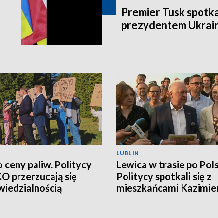
Premier Tusk spotkał
prezydentem Ukrain
LUBLIN
o ceny paliw. Politycy
Lewica w trasie po Pols
 KO przerzucają się
Politycy spotkali się z
iedzialnością
mieszkańcami Kazimie
Dolnego