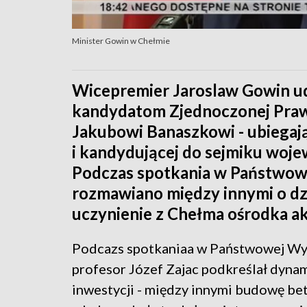
Minister Gowin w Chełmie
Wicepremier Jaroslaw Gowin ud
kandydatom Zjednoczonej Pra
Jakubowi Banaszkowi - ubiegaj
i kandydującej do sejmiku woje
Podczas spotkania w Państwow
rozmawiano między innymi o dzi
uczynienie z Chełma ośrodka a
Podcazs spotkaniaa w Państwowej Wy
profesor Józef Zajac podkreślał dyna
inwestycji - między innymi budowę be