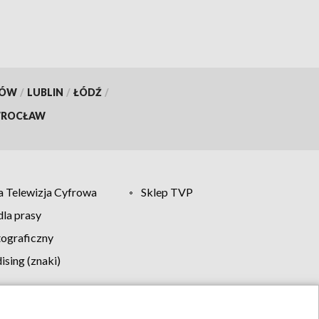
KÓW
/
LUBLIN
/
ŁÓDŹ
/
ROCŁAW
 Telewizja Cyfrowa
Sklep TVP
la prasy
tograficzny
sing (znaki)