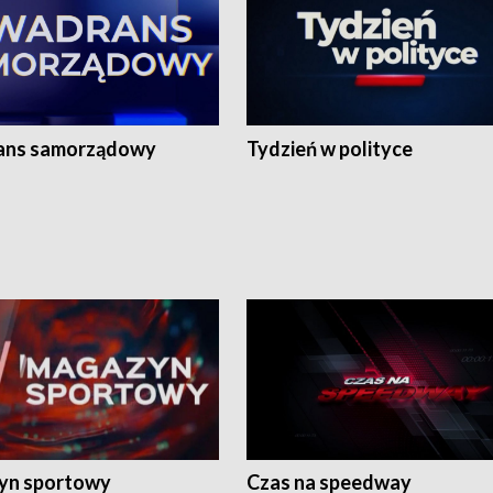
ans samorządowy
Tydzień w polityce
yn sportowy
Czas na speedway