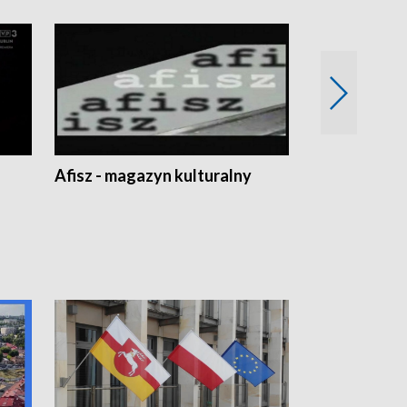
Afisz - magazyn kulturalny
Zobacz, co s