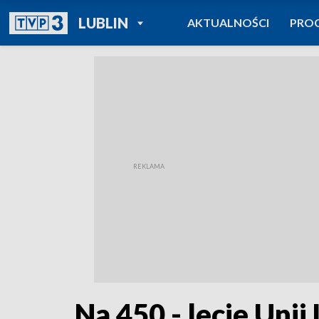
POWRÓT DO
LUBLIN
AKTUALNOŚCI
PRO
TVP REGIONY
Na 450 - lecie Unii