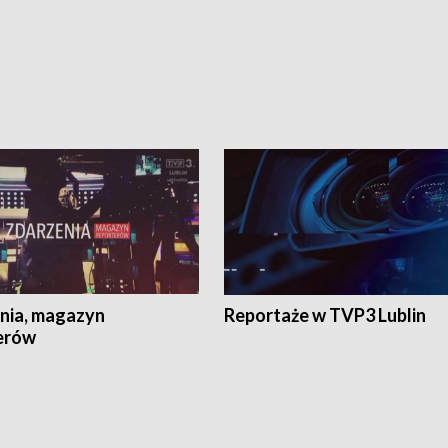
nia, magazyn
Reportaże w TVP3 Lublin
erów