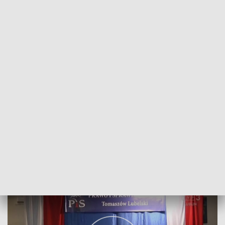
POWRÓT DO
LUBLIN
TVP REGIONY
Wsparcie dla Tomaszowa Lubelskiego
2018-10-12