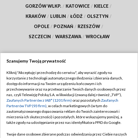
GORZÓW WLKP.
/
KATOWICE
/
KIELCE
/
KRAKÓW
/
LUBLIN
/
ŁÓDŹ
/
OLSZTYN
/
OPOLE
/
POZNAŃ
/
RZESZÓW
/
SZCZECIN
/
WARSZAWA
/
WROCŁAW
Szanujemy Twoją prywatność
Dołącz do nas:
Kliknij "Akceptuję i przechodzę do serwisu", aby wyrazić zgody na
korzystanie z technologii automatycznego śledzenia i zbierania danych,
TVP
dostęp do informacji na Twoim urządzeniu końcowym i ich
Abonament TVP
przechowywanie oraz na przetwarzanie Twoich danych osobowych przez
Regulamin TVP
nas, czyli Telewizję Polską S.A. w likwidacji (zwaną dalej również „TVP”),
Emisja w TVP
Polityka prywatności
Zaufanych Partnerów z IAB* (1201 firm)
oraz pozostałych
Zaufanych
Partnerów TVP (93 firm)
, w celach marketingowych (w tym do
Centrum informacji TVP
Moje zgody
zautomatyzowanego dopasowania reklam do Twoich zainteresowań i
mierzenia ich skuteczności) i pozostałych, które wskazujemy poniżej, a
Naziemna Telewizja Cyfrowa
Pomoc
także zgody na udostępnianie przez nas identyfikatora PPID do Google.
Sklep TVP
Biuro reklamy
Twoje dane osobowe zbierane podczas odwiedzania przez Ciebie naszych