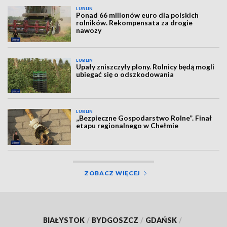
LUBLIN
Ponad 66 milionów euro dla polskich
rolników. Rekompensata za drogie
nawozy
LUBLIN
Upały zniszczyły plony. Rolnicy będą mogli
ubiegać się o odszkodowania
LUBLIN
„Bezpieczne Gospodarstwo Rolne”. Finał
etapu regionalnego w Chełmie
ZOBACZ WIĘCEJ
BIAŁYSTOK
/
BYDGOSZCZ
/
GDAŃSK
/