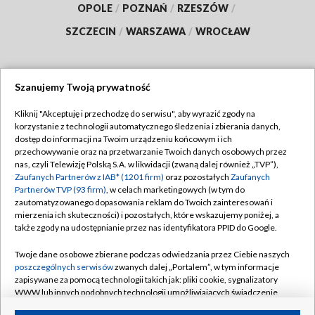
OPOLE
/
POZNAŃ
/
RZESZÓW
/
SZCZECIN
/
WARSZAWA
/
WROCŁAW
Szanujemy Twoją prywatność
Dołącz do nas:
Kliknij "Akceptuję i przechodzę do serwisu", aby wyrazić zgody na
korzystanie z technologii automatycznego śledzenia i zbierania danych,
TVP
dostęp do informacji na Twoim urządzeniu końcowym i ich
Abonament TVP
przechowywanie oraz na przetwarzanie Twoich danych osobowych przez
Regulamin TVP
nas, czyli Telewizję Polską S.A. w likwidacji (zwaną dalej również „TVP”),
Emisja w TVP
Polityka prywatności
Zaufanych Partnerów z IAB* (1201 firm)
oraz pozostałych
Zaufanych
Partnerów TVP (93 firm)
, w celach marketingowych (w tym do
Centrum informacji TVP
Moje zgody
zautomatyzowanego dopasowania reklam do Twoich zainteresowań i
mierzenia ich skuteczności) i pozostałych, które wskazujemy poniżej, a
Naziemna Telewizja Cyfrowa
Pomoc
także zgody na udostępnianie przez nas identyfikatora PPID do Google.
Sklep TVP
Biuro reklamy
Twoje dane osobowe zbierane podczas odwiedzania przez Ciebie naszych
Rada Programowa
Kontakt
poszczególnych serwisów
zwanych dalej „Portalem”, w tym informacje
zapisywane za pomocą technologii takich jak: pliki cookie, sygnalizatory
System NOS
WWW lub innych podobnych technologii umożliwiających świadczenie
dopasowanych i bezpiecznych usług, personalizację treści oraz reklam,
Informacje o nadawcy
Kanały