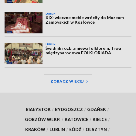
LUBLIN
XIX-wieczne meble wróciły do Muzeum
Zamoyskich w Kozłówce
LUBLIN
Świdnik rozbrzmiewa folklorem. Trwa
międzynarodowa FOLKLORIADA
ZOBACZ WIĘCEJ
BIAŁYSTOK
/
BYDGOSZCZ
/
GDAŃSK
/
GORZÓW WLKP.
/
KATOWICE
/
KIELCE
/
KRAKÓW
/
LUBLIN
/
ŁÓDŹ
/
OLSZTYN
/