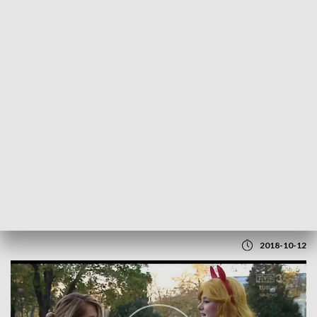
POWRÓT DO
LUBLIN
TVP REGIONY
Falkon 2018
2018-10-12