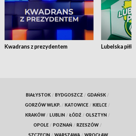
Kwadrans z prezydentem
Lubelska piłk
BIAŁYSTOK
/
BYDGOSZCZ
/
GDAŃSK
/
GORZÓW WLKP.
/
KATOWICE
/
KIELCE
/
KRAKÓW
/
LUBLIN
/
ŁÓDŹ
/
OLSZTYN
/
OPOLE
/
POZNAŃ
/
RZESZÓW
/
SZCZECIN
/
WARSZAWA
/
WROCŁAW