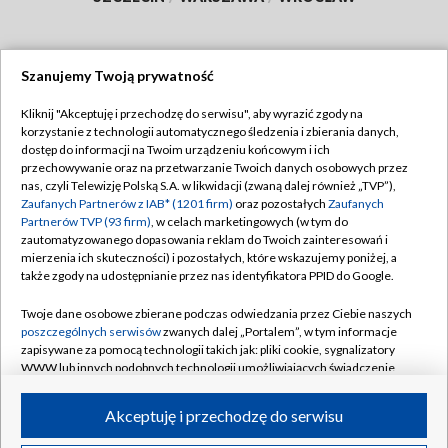
Szanujemy Twoją prywatność
Dołącz do nas:
Kliknij "Akceptuję i przechodzę do serwisu", aby wyrazić zgody na
korzystanie z technologii automatycznego śledzenia i zbierania danych,
TVP
dostęp do informacji na Twoim urządzeniu końcowym i ich
Abonament TVP
przechowywanie oraz na przetwarzanie Twoich danych osobowych przez
Regulamin TVP
nas, czyli Telewizję Polską S.A. w likwidacji (zwaną dalej również „TVP”),
Emisja w TVP
Polityka prywatności
Zaufanych Partnerów z IAB* (1201 firm)
oraz pozostałych
Zaufanych
Partnerów TVP (93 firm)
, w celach marketingowych (w tym do
Centrum informacji TVP
Moje zgody
zautomatyzowanego dopasowania reklam do Twoich zainteresowań i
mierzenia ich skuteczności) i pozostałych, które wskazujemy poniżej, a
Naziemna Telewizja Cyfrowa
Pomoc
także zgody na udostępnianie przez nas identyfikatora PPID do Google.
Sklep TVP
Biuro reklamy
Twoje dane osobowe zbierane podczas odwiedzania przez Ciebie naszych
Rada Programowa
Kontakt
poszczególnych serwisów
zwanych dalej „Portalem”, w tym informacje
zapisywane za pomocą technologii takich jak: pliki cookie, sygnalizatory
System NOS
WWW lub innych podobnych technologii umożliwiających świadczenie
dopasowanych i bezpiecznych usług, personalizację treści oraz reklam,
Informacje o nadawcy
Kanały
udostępnianie funkcji mediów społecznościowych oraz analizowanie
Akceptuję i przechodzę do serwisu
ruchu w Internecie.
Program dla prasy
©2026 Telewizja Polska S.A. w likwidacji