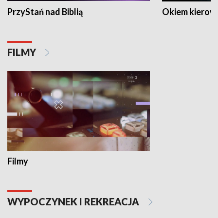
PrzyStań nad Biblią
Okiem kierow
FILMY
Filmy
WYPOCZYNEK I REKREACJA