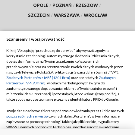
OPOLE
/
POZNAŃ
/
RZESZÓW
/
SZCZECIN
/
WARSZAWA
/
WROCŁAW
Szanujemy Twoją prywatność
Dołącz do nas:
Kliknij "Akceptuję i przechodzę do serwisu", aby wyrazić zgody na
korzystanie z technologii automatycznego śledzenia i zbierania danych,
TVP
dostęp do informacji na Twoim urządzeniu końcowym i ich
Abonament TVP
przechowywanie oraz na przetwarzanie Twoich danych osobowych przez
Regulamin TVP
nas, czyli Telewizję Polską S.A. w likwidacji (zwaną dalej również „TVP”),
Emisja w TVP
Polityka prywatności
Zaufanych Partnerów z IAB* (1201 firm)
oraz pozostałych
Zaufanych
Partnerów TVP (93 firm)
, w celach marketingowych (w tym do
Centrum informacji TVP
Moje zgody
zautomatyzowanego dopasowania reklam do Twoich zainteresowań i
mierzenia ich skuteczności) i pozostałych, które wskazujemy poniżej, a
Naziemna Telewizja Cyfrowa
Pomoc
także zgody na udostępnianie przez nas identyfikatora PPID do Google.
Sklep TVP
Biuro reklamy
Twoje dane osobowe zbierane podczas odwiedzania przez Ciebie naszych
Rada Programowa
Kontakt
poszczególnych serwisów
zwanych dalej „Portalem”, w tym informacje
zapisywane za pomocą technologii takich jak: pliki cookie, sygnalizatory
System NOS
WWW lub innych podobnych technologii umożliwiających świadczenie
dopasowanych i bezpiecznych usług, personalizację treści oraz reklam,
Informacje o nadawcy