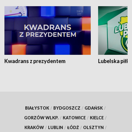
Kwadrans z prezydentem
Lubelska piłk
BIAŁYSTOK
/
BYDGOSZCZ
/
GDAŃSK
/
GORZÓW WLKP.
/
KATOWICE
/
KIELCE
/
KRAKÓW
/
LUBLIN
/
ŁÓDŹ
/
OLSZTYN
/