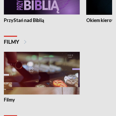
PrzyStań nad Biblią
Okiem kierow
FILMY
Filmy