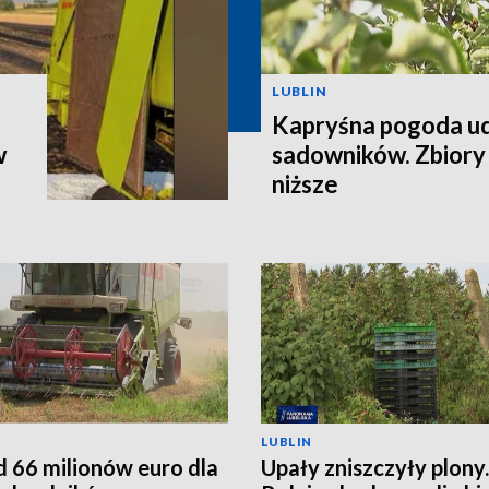
LUBLIN
Kapryśna pogoda u
w
sadowników. Zbiory
niższe
LUBLIN
 66 milionów euro dla
Upały zniszczyły plony.