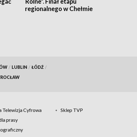
egać
Rolne”. Finał etapu
regionalnego w Chełmie
KÓW
/
LUBLIN
/
ŁÓDŹ
/
ROCŁAW
 Telewizja Cyfrowa
Sklep TVP
la prasy
tograficzny