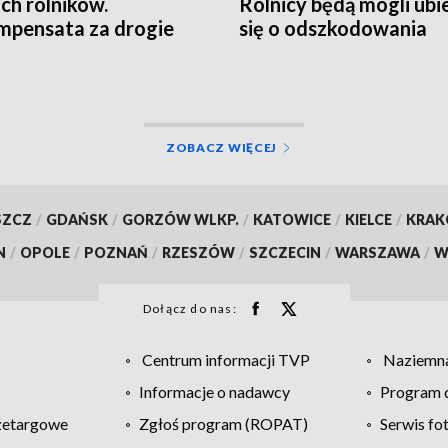
ich rolników.
Rolnicy będą mogli ubi
pensata za drogie
się o odszkodowania
zy
ZOBACZ WIĘCEJ
SZCZ
/
GDAŃSK
/
GORZÓW WLKP.
/
KATOWICE
/
KIELCE
/
KRA
N
/
OPOLE
/
POZNAŃ
/
RZESZÓW
/
SZCZECIN
/
WARSZAWA
/
W
Dołącz do nas:
Centrum informacji TVP
Naziemna
Informacje o nadawcy
Program d
zetargowe
Zgłoś program (ROPAT)
Serwis fo