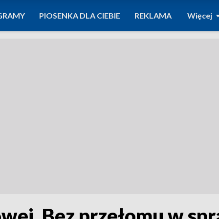
GRAMY
PIOSENKA DLA CIEBIE
REKLAMA
Więcej
jowej. Bez przełomu w s