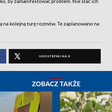
lko, by zamanifestować problem. Nie stać ich
 na kolejną turę rozmów. Te zaplanowano na
UDOSTĘPNIJ NA X
ZOBACZ TAKŻE