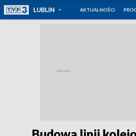
POWRÓT DO
LUBLIN
AKTUALNOŚCI
PRO
TVP REGIONY
Budowa linii kole