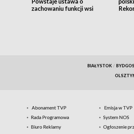
Powstaje ustawa o
polsk
zachowaniu funkcji wsi
Rekom
nawo
BIAŁYSTOK
/
BYDGO
OLSZTY
Abonament TVP
Emisja w TVP
Rada Programowa
System NOS
Biuro Reklamy
Ogłoszenie pr