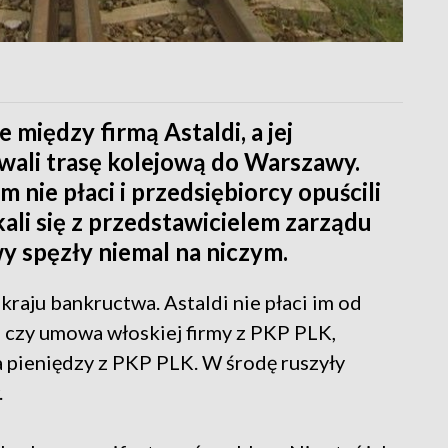
między firmą Astaldi, a jej
ali trasę kolejową do Warszawy.
 nie płaci i przedsiębiorcy opuścili
li się z przedstawicielem zarządu
y spęzły niemal na niczym.
raju bankructwa. Astaldi nie płaci im od
, czy umowa włoskiej firmy z PKP PLK,
 pieniędzy z PKP PLK. W środę ruszyły
.