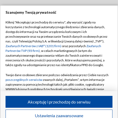
Szanujemy Twoją prywatność
Dołącz do nas:
Kliknij "Akceptuję i przechodzę do serwisu", aby wyrazić zgody na
korzystanie z technologii automatycznego śledzenia i zbierania danych,
TVP
dostęp do informacji na Twoim urządzeniu końcowym i ich
Abonament TVP
przechowywanie oraz na przetwarzanie Twoich danych osobowych przez
Regulamin TVP
nas, czyli Telewizję Polską S.A. w likwidacji (zwaną dalej również „TVP”),
Emisja w TVP
Polityka prywatności
Zaufanych Partnerów z IAB* (1201 firm)
oraz pozostałych
Zaufanych
Partnerów TVP (93 firm)
, w celach marketingowych (w tym do
Centrum informacji TVP
Moje zgody
zautomatyzowanego dopasowania reklam do Twoich zainteresowań i
mierzenia ich skuteczności) i pozostałych, które wskazujemy poniżej, a
Naziemna Telewizja Cyfrowa
Pomoc
także zgody na udostępnianie przez nas identyfikatora PPID do Google.
Sklep TVP
Biuro reklamy
Twoje dane osobowe zbierane podczas odwiedzania przez Ciebie naszych
Rada Programowa
Kontakt
poszczególnych serwisów
zwanych dalej „Portalem”, w tym informacje
zapisywane za pomocą technologii takich jak: pliki cookie, sygnalizatory
System NOS
WWW lub innych podobnych technologii umożliwiających świadczenie
dopasowanych i bezpiecznych usług, personalizację treści oraz reklam,
Informacje o nadawcy
Kanały
udostępnianie funkcji mediów społecznościowych oraz analizowanie
Akceptuję i przechodzę do serwisu
ruchu w Internecie.
Program dla prasy
©2026 Telewizja Polska S.A. w likwidacji
Biuro Reklamy
Twoje dane osobowe zbierane podczas odwiedzania przez Ciebie
Ustawienia zaawansowane