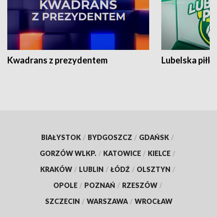
Kwadrans z prezydentem
Lubelska piłk
BIAŁYSTOK
/
BYDGOSZCZ
/
GDAŃSK
/
GORZÓW WLKP.
/
KATOWICE
/
KIELCE
/
KRAKÓW
/
LUBLIN
/
ŁÓDŹ
/
OLSZTYN
/
OPOLE
/
POZNAŃ
/
RZESZÓW
/
SZCZECIN
/
WARSZAWA
/
WROCŁAW