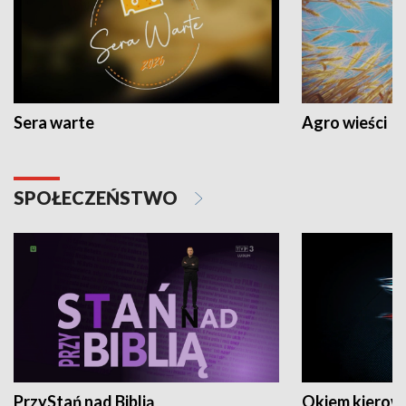
Sera warte
Agro wieści
SPOŁECZEŃSTWO
PrzyStań nad Biblią
Okiem kierow