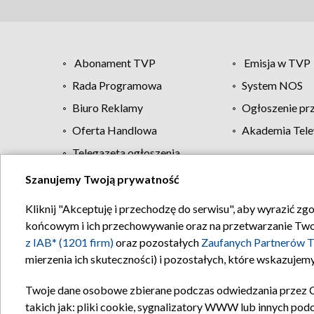
Abonament TVP
Emisja w TVP
Rada Programowa
System NOS
Biuro Reklamy
Ogłoszenie pr
Oferta Handlowa
Akademia Tele
Telegazeta ogłoszenia
Szanujemy Twoją prywatność
Regulamin TVP
Kliknij "Akceptuję i przechodzę do serwisu", aby wyrazić zg
końcowym i ich przechowywanie oraz na przetwarzanie Twoich
z IAB* (1201 firm)
oraz pozostałych
Zaufanych Partnerów T
mierzenia ich skuteczności) i pozostałych, które wskazujemy
Twoje dane osobowe zbierane podczas odwiedzania przez 
takich jak: pliki cookie, sygnalizatory WWW lub innych pod