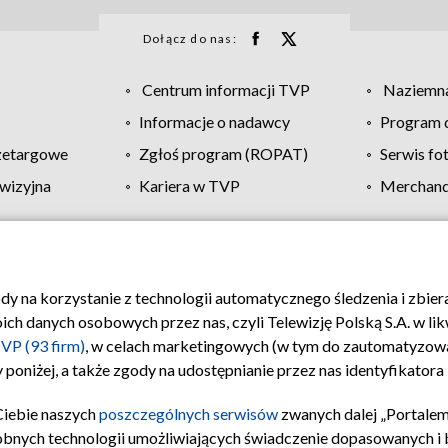
Dołącz do nas:
Centrum informacji TVP
Naziemna
Informacje o nadawcy
Program d
zetargowe
Zgłoś program (ROPAT)
Serwis fo
wizyjna
Kariera w TVP
Merchandi
Polityka prywatności
Moje zgody
Pomoc
Biuro re
ody na korzystanie z technologii automatycznego śledzenia i zbie
 danych osobowych przez nas, czyli Telewizję Polską S.A. w likw
VP (93 firm)
, w celach marketingowych (w tym do zautomatyzow
 poniżej, a także zgody na udostępnianie przez nas identyfikator
Ciebie naszych
poszczególnych serwisów
zwanych dalej „Portalem
obnych technologii umożliwiających świadczenie dopasowanych i be