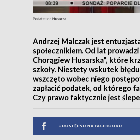
Podatek od Husarza
Andrzej Malczak jest entuzjastą 
społecznikiem. Od lat prowadz
Chorągiew Husarska", które kr
szkoły. Niestety wskutek błędu
wszczęto wobec niego postępo
zapłacić podatek, od którego f
Czy prawo faktycznie jest ślepe
UDOSTĘPNIJ NA FACEBOOKU