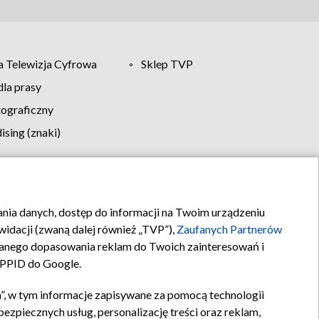
 Telewizja Cyfrowa
Sklep TVP
la prasy
tograficzny
sing (znaki)
klamy
Kontakt
rania danych, dostęp do informacji na Twoim urządzeniu
idacji (zwaną dalej również „TVP”),
Zaufanych Partnerów
anego dopasowania reklam do Twoich zainteresowań i
a PPID do Google.
”, w tym informacje zapisywane za pomocą technologii
zpiecznych usług, personalizację treści oraz reklam,