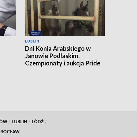
LUBLIN
Dni Konia Arabskiego w
Janowie Podlaskim.
a
Czempionaty i aukcja Pride
of Poland
KÓW
/
LUBLIN
/
ŁÓDŹ
/
ROCŁAW