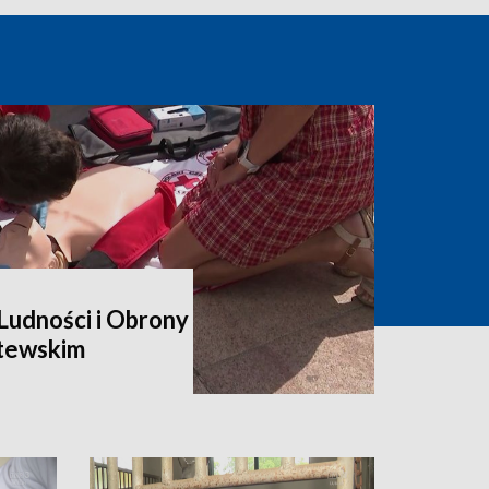
udności i Obrony
itewskim