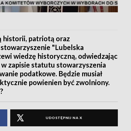
historii, patriotą oraz
i stowarzyszenie "Lubelska
zewi wiedzę historyczną, odwiedzając
 w zapisie statutu stowarzyszenia
wanie podatkowe. Będzie musiał
aktycznie powienien być zwolniony.
?
UDOSTĘPNIJ NA X