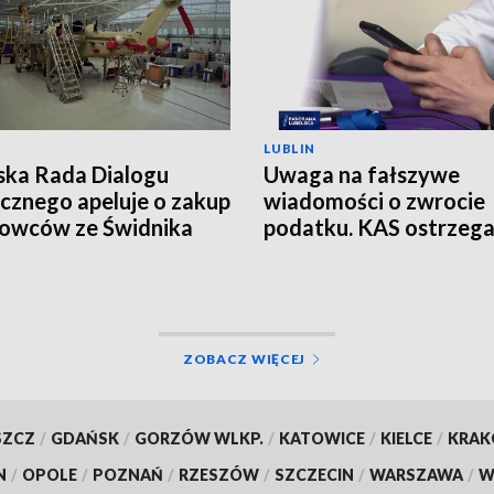
LUBLIN
ska Rada Dialogu
Uwaga na fałszywe
cznego apeluje o zakup
wiadomości o zwrocie
owców ze Świdnika
podatku. KAS ostrzeg
przed oszustwem
ZOBACZ WIĘCEJ
SZCZ
/
GDAŃSK
/
GORZÓW WLKP.
/
KATOWICE
/
KIELCE
/
KRA
N
/
OPOLE
/
POZNAŃ
/
RZESZÓW
/
SZCZECIN
/
WARSZAWA
/
W