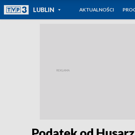
POWRÓT DO
LUBLIN
AKTUALNOŚCI
PRO
TVP REGIONY
Podatek od Husarz