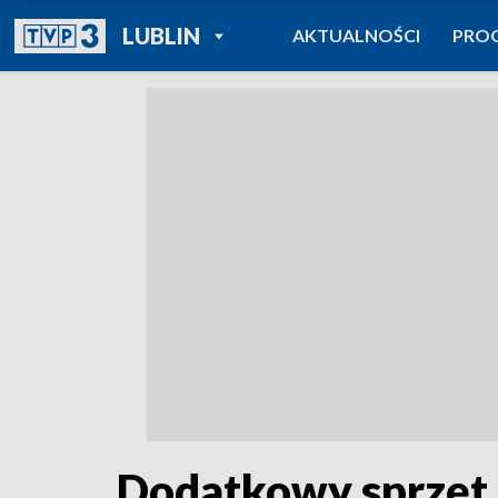
POWRÓT DO
LUBLIN
AKTUALNOŚCI
PRO
TVP REGIONY
Dodatkowy sprzęt d