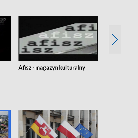
Afisz - magazyn kulturalny
Zobacz, co s