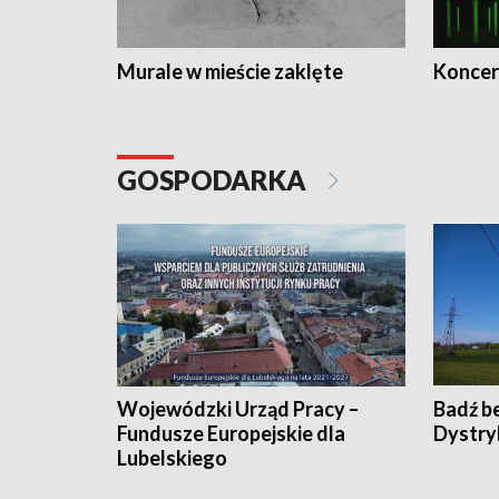
Murale w mieście zaklęte
Koncer
GOSPODARKA
Wojewódzki Urząd Pracy –
Badź b
Fundusze Europejskie dla
Dystry
Lubelskiego