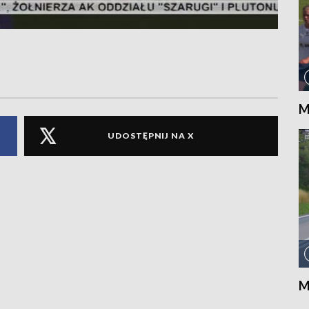
M
UDOSTĘPNIJ NA X
M