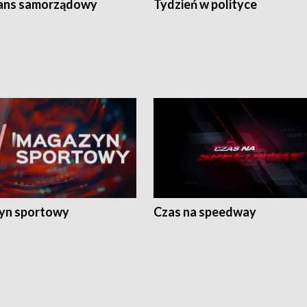
ans samorządowy
Tydzień w polityce
yn sportowy
Czas na speedway