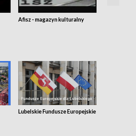
Afisz - magazyn kulturalny
Zobacz, co s
Lubelskie Fundusze Europejskie