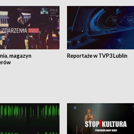
nia, magazyn
Reportaże w TVP3 Lublin
erów