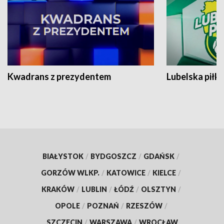
Kwadrans z prezydentem
Lubelska piłk
BIAŁYSTOK
/
BYDGOSZCZ
/
GDAŃSK
/
GORZÓW WLKP.
/
KATOWICE
/
KIELCE
/
KRAKÓW
/
LUBLIN
/
ŁÓDŹ
/
OLSZTYN
/
OPOLE
/
POZNAŃ
/
RZESZÓW
/
SZCZECIN
/
WARSZAWA
/
WROCŁAW