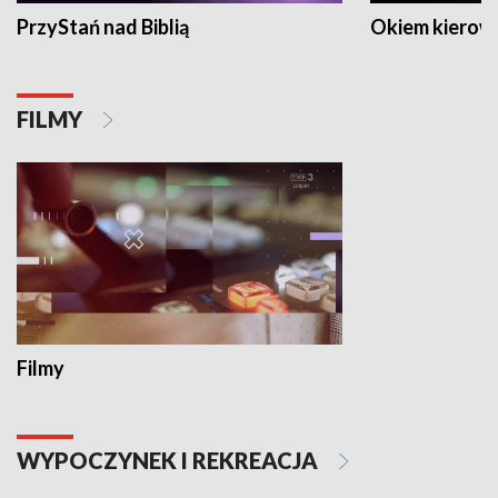
PrzyStań nad Biblią
Okiem kierow
FILMY
Filmy
WYPOCZYNEK I REKREACJA