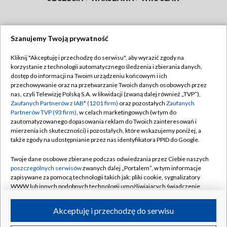
Szanujemy Twoją prywatność
Dołącz do nas:
Kliknij "Akceptuję i przechodzę do serwisu", aby wyrazić zgody na
korzystanie z technologii automatycznego śledzenia i zbierania danych,
TVP
dostęp do informacji na Twoim urządzeniu końcowym i ich
Abonament TVP
przechowywanie oraz na przetwarzanie Twoich danych osobowych przez
Regulamin TVP
nas, czyli Telewizję Polską S.A. w likwidacji (zwaną dalej również „TVP”),
Emisja w TVP
Polityka prywatności
Zaufanych Partnerów z IAB* (1201 firm)
oraz pozostałych
Zaufanych
Partnerów TVP (93 firm)
, w celach marketingowych (w tym do
Centrum informacji TVP
Moje zgody
zautomatyzowanego dopasowania reklam do Twoich zainteresowań i
mierzenia ich skuteczności) i pozostałych, które wskazujemy poniżej, a
Naziemna Telewizja Cyfrowa
Pomoc
także zgody na udostępnianie przez nas identyfikatora PPID do Google.
Sklep TVP
Biuro reklamy
Twoje dane osobowe zbierane podczas odwiedzania przez Ciebie naszych
Rada Programowa
Kontakt
poszczególnych serwisów
zwanych dalej „Portalem”, w tym informacje
zapisywane za pomocą technologii takich jak: pliki cookie, sygnalizatory
System NOS
WWW lub innych podobnych technologii umożliwiających świadczenie
dopasowanych i bezpiecznych usług, personalizację treści oraz reklam,
Informacje o nadawcy
Kanały
udostępnianie funkcji mediów społecznościowych oraz analizowanie
Akceptuję i przechodzę do serwisu
ruchu w Internecie.
Program dla prasy
©2026 Telewizja Polska S.A. w likwidacji