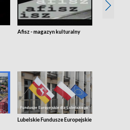
Afisz - magazyn kulturalny
Zobacz, co s
Lubelskie Fundusze Europejskie