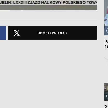
UDOSTĘPNIJ NA X
P
1
P