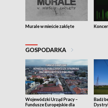
Murale w mieście zaklęte
Koncer
GOSPODARKA
Wojewódzki Urząd Pracy –
Badź b
Fundusze Europejskie dla
Dystry