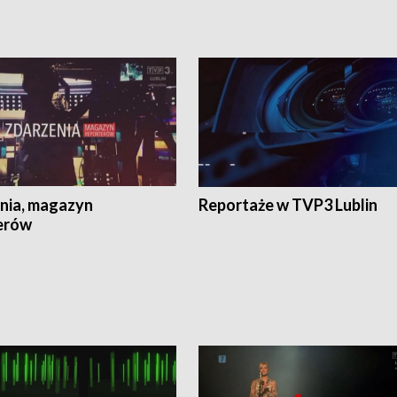
nia, magazyn
Reportaże w TVP3 Lublin
erów