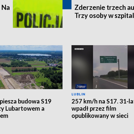
. Na
Zderzenie trzech au
Trzy osoby w szpita
LUBLIN
piesza budowa S19
257 km/h na S17. 31-l
zy Lubartowem a
wpadł przez film
iem
opublikowany w sieci