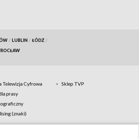
KÓW
/
LUBLIN
/
ŁÓDŹ
/
ROCŁAW
 Telewizja Cyfrowa
Sklep TVP
la prasy
tograficzny
sing (znaki)