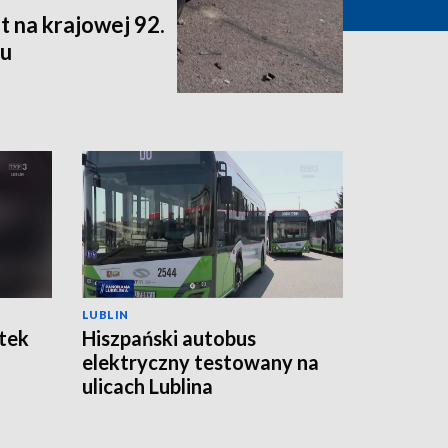
t na krajowej 92.
lu
LUBLIN
atek
Hiszpański autobus
elektryczny testowany na
ulicach Lublina