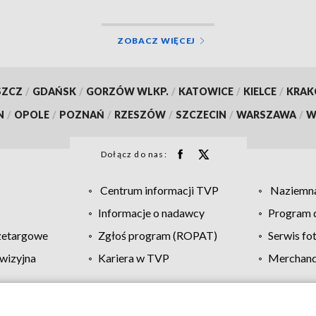
ZOBACZ WIĘCEJ
SZCZ
/
GDAŃSK
/
GORZÓW WLKP.
/
KATOWICE
/
KIELCE
/
KRA
N
/
OPOLE
/
POZNAŃ
/
RZESZÓW
/
SZCZECIN
/
WARSZAWA
/
W
Dołącz do nas:
Centrum informacji TVP
Naziemna
Informacje o nadawcy
Program d
zetargowe
Zgłoś program (ROPAT)
Serwis fo
wizyjna
Kariera w TVP
Merchandi