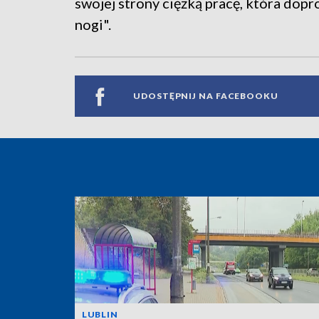
swojej strony ciężką pracę, która dop
nogi".
UDOSTĘPNIJ NA FACEBOOKU
LUBLIN