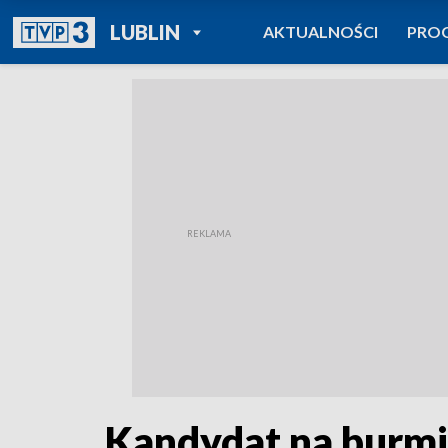
POWRÓT DO
LUBLIN
AKTUALNOŚCI
PRO
TVP REGIONY
Kandydat na burmis