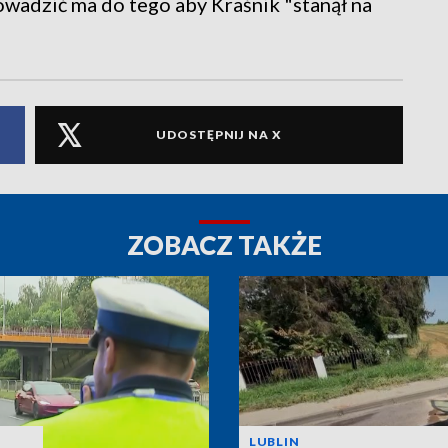
rowadzić ma do tego aby Kraśnik "stanął na
UDOSTĘPNIJ NA X
ZOBACZ TAKŻE
LUBLIN