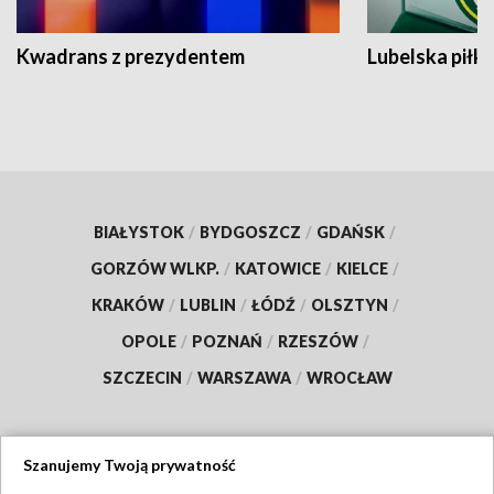
Kwadrans z prezydentem
Lubelska piłk
BIAŁYSTOK
/
BYDGOSZCZ
/
GDAŃSK
/
GORZÓW WLKP.
/
KATOWICE
/
KIELCE
/
KRAKÓW
/
LUBLIN
/
ŁÓDŹ
/
OLSZTYN
/
OPOLE
/
POZNAŃ
/
RZESZÓW
/
SZCZECIN
/
WARSZAWA
/
WROCŁAW
Szanujemy Twoją prywatność
Dołącz do nas: