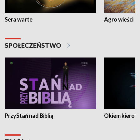
Sera warte
Agro wieści
SPOŁECZEŃSTWO
PrzyStań nad Biblią
Okiem kierow