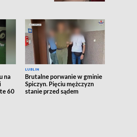
LUBLIN
u na
Brutalne porwanie w gminie
i
Spiczyn. Pięciu mężczyzn
te 60
stanie przed sądem