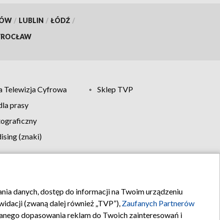
KÓW
/
LUBLIN
/
ŁÓDŹ
/
ROCŁAW
 Telewizja Cyfrowa
Sklep TVP
la prasy
tograficzny
sing (znaki)
klamy
Kontakt
rania danych, dostęp do informacji na Twoim urządzeniu
idacji (zwaną dalej również „TVP”),
Zaufanych Partnerów
anego dopasowania reklam do Twoich zainteresowań i