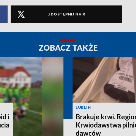
UDOSTĘPNIJ NA X
ZOBACZ TAKŻE
LUBLIN
id i
Brakuje krwi. Regi
ucia
Krwiodawstwa pilni
dawców