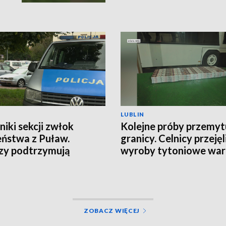
LUBLIN
niki sekcji zwłok
Kolejne próby przemyt
ństwa z Puław.
granicy. Celnicy przejęl
zy podtrzymują
wyroby tytoniowe war
ezę rozszerzonego
tys. zł
bójstwa
ZOBACZ WIĘCEJ