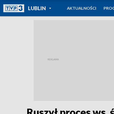
POWRÓT DO
LUBLIN
AKTUALNOŚCI
PRO
TVP REGIONY
Ruszył proces ws. 