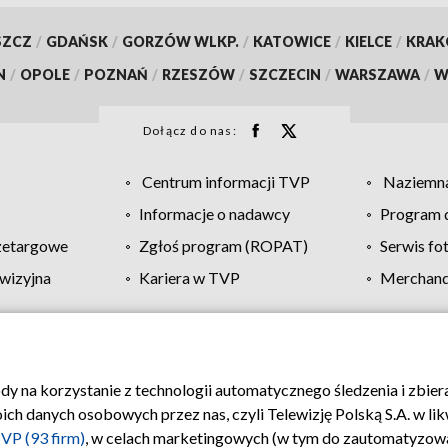
SZCZ
/
GDAŃSK
/
GORZÓW WLKP.
/
KATOWICE
/
KIELCE
/
KRA
N
/
OPOLE
/
POZNAŃ
/
RZESZÓW
/
SZCZECIN
/
WARSZAWA
/
W
Dołącz do nas:
Centrum informacji TVP
Naziemna
Informacje o nadawcy
Program d
zetargowe
Zgłoś program (ROPAT)
Serwis fo
wizyjna
Kariera w TVP
Merchandi
Polityka prywatności
Moje zgody
Pomoc
Biuro re
ody na korzystanie z technologii automatycznego śledzenia i zbie
 danych osobowych przez nas, czyli Telewizję Polską S.A. w likw
VP (93 firm)
, w celach marketingowych (w tym do zautomatyzow