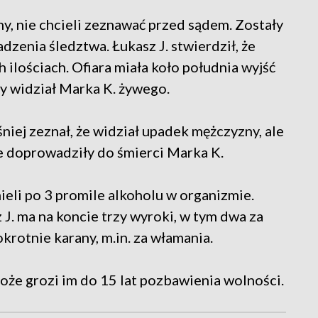
ny, nie chcieli zeznawać przed sądem. Zostały
zenia śledztwa. Łukasz J. stwierdził, że
h ilościach. Ofiara miała koło południa wyjść
dy widział Marka K. żywego.
niej zeznał, że widział upadek mężczyzny, ale
e doprowadziły do śmierci Marka K.
ieli po 3 promile alkoholu w organizmie.
 J. ma na koncie trzy wyroki, w tym dwa za
okrotnie karany, m.in. za włamania.
oże grozi im do 15 lat pozbawienia wolności.