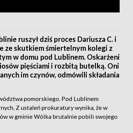
ie ruszył dziś proces Dariusza C. i
ie ze skutkiem śmiertelnym kolegi z
lutym w domu pod Lublinem. Oskarżeni
ciosów pięściami i rozbitą butelką. Oni
ucanych im czynów, odmówili składania
jewództwa pomorskiego. Pod Lublinem
rnych. Z ustaleń prokuratury wynika, że w
ów w gminie Wólka brutalnie pobili swojego