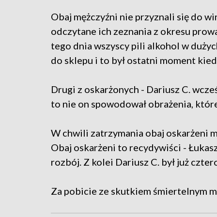
Obaj mężczyźni nie przyznali się do wi
odczytane ich zeznania z okresu prowad
tego dnia wszyscy pili alkohol w dużyc
do sklepu i to był ostatni moment kie
Drugi z oskarżonych - Dariusz C. wcześ
to nie on spowodował obrażenia, któr
W chwili zatrzymania obaj oskarżeni m
Obaj oskarżeni to recydywiści - Łukasz
rozbój. Z kolei Dariusz C. był już czter
Za pobicie ze skutkiem śmiertelnym m