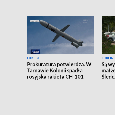
LUBLIN
LUBLIN
Prokuratura potwierdza. W
Są wy
Tarnawie Kolonii spadła
małże
rosyjska rakieta CH-101
Śledc
hipot
samo