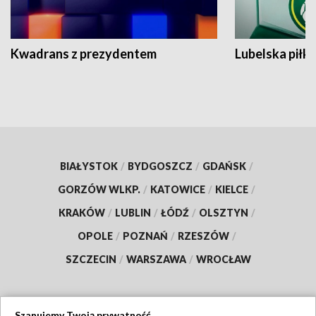
Kwadrans z prezydentem
Lubelska piłk
BIAŁYSTOK
/
BYDGOSZCZ
/
GDAŃSK
/
GORZÓW WLKP.
/
KATOWICE
/
KIELCE
/
KRAKÓW
/
LUBLIN
/
ŁÓDŹ
/
OLSZTYN
/
OPOLE
/
POZNAŃ
/
RZESZÓW
/
SZCZECIN
/
WARSZAWA
/
WROCŁAW
Szanujemy Twoją prywatność