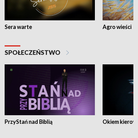
Sera warte
Agro wieści
SPOŁECZEŃSTWO
PrzyStań nad Biblią
Okiem kierow