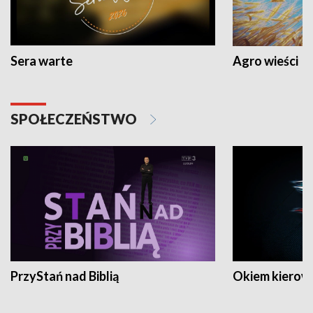
Sera warte
Agro wieści
SPOŁECZEŃSTWO
PrzyStań nad Biblią
Okiem kierow