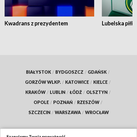
Kwadrans z prezydentem
Lubelska piłk
BIAŁYSTOK
/
BYDGOSZCZ
/
GDAŃSK
/
GORZÓW WLKP.
/
KATOWICE
/
KIELCE
/
KRAKÓW
/
LUBLIN
/
ŁÓDŹ
/
OLSZTYN
/
OPOLE
/
POZNAŃ
/
RZESZÓW
/
SZCZECIN
/
WARSZAWA
/
WROCŁAW
Szanujemy Twoją prywatność