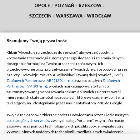
OPOLE
/
POZNAŃ
/
RZESZÓW
/
SZCZECIN
/
WARSZAWA
/
WROCŁAW
Szanujemy Twoją prywatność
Dołącz do nas:
Kliknij "Akceptuję i przechodzę do serwisu", aby wyrazić zgody na
korzystanie z technologii automatycznego śledzenia i zbierania danych,
TVP
dostęp do informacji na Twoim urządzeniu końcowym i ich
Abonament TVP
przechowywanie oraz na przetwarzanie Twoich danych osobowych przez
Regulamin TVP
nas, czyli Telewizję Polską S.A. w likwidacji (zwaną dalej również „TVP”),
Emisja w TVP
Polityka prywatności
Zaufanych Partnerów z IAB* (1201 firm)
oraz pozostałych
Zaufanych
Partnerów TVP (93 firm)
, w celach marketingowych (w tym do
Centrum informacji TVP
Moje zgody
zautomatyzowanego dopasowania reklam do Twoich zainteresowań i
mierzenia ich skuteczności) i pozostałych, które wskazujemy poniżej, a
Naziemna Telewizja Cyfrowa
Pomoc
także zgody na udostępnianie przez nas identyfikatora PPID do Google.
Sklep TVP
Biuro reklamy
Twoje dane osobowe zbierane podczas odwiedzania przez Ciebie naszych
Rada Programowa
Kontakt
poszczególnych serwisów
zwanych dalej „Portalem”, w tym informacje
zapisywane za pomocą technologii takich jak: pliki cookie, sygnalizatory
System NOS
WWW lub innych podobnych technologii umożliwiających świadczenie
dopasowanych i bezpiecznych usług, personalizację treści oraz reklam,
Informacje o nadawcy