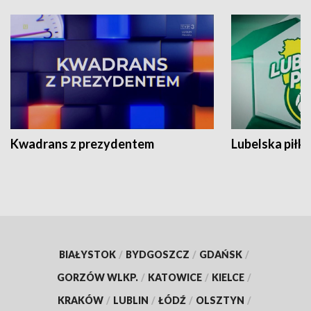
Kwadrans z prezydentem
Lubelska piłk
BIAŁYSTOK
/
BYDGOSZCZ
/
GDAŃSK
/
GORZÓW WLKP.
/
KATOWICE
/
KIELCE
/
KRAKÓW
/
LUBLIN
/
ŁÓDŹ
/
OLSZTYN
/