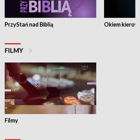
PrzyStań nad Biblią
Okiem kierow
FILMY
Filmy