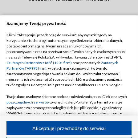
Szanujemy Twoją prywatność
Dołącz do nas:
Kliknij "Akceptuję i przechodzę do serwisu", aby wyrazić zgody na
korzystanie z technologii automatycznego śledzenia i zbierania danych,
TVP
dostęp do informacji na Twoim urządzeniu końcowym i ich
Abonament TVP
przechowywanie oraz na przetwarzanie Twoich danych osobowych przez
Regulamin TVP
nas, czyli Telewizję Polską S.A. w likwidacji (zwaną dalej również „TVP”),
Emisja w TVP
Polityka prywatności
Zaufanych Partnerów z IAB* (1201 firm)
oraz pozostałych
Zaufanych
Partnerów TVP (93 firm)
, w celach marketingowych (w tym do
Centrum informacji TVP
Moje zgody
zautomatyzowanego dopasowania reklam do Twoich zainteresowań i
mierzenia ich skuteczności) i pozostałych, które wskazujemy poniżej, a
Naziemna Telewizja Cyfrowa
Pomoc
także zgody na udostępnianie przez nas identyfikatora PPID do Google.
Sklep TVP
Biuro reklamy
Twoje dane osobowe zbierane podczas odwiedzania przez Ciebie naszych
Rada Programowa
Kontakt
poszczególnych serwisów
zwanych dalej „Portalem”, w tym informacje
zapisywane za pomocą technologii takich jak: pliki cookie, sygnalizatory
System NOS
WWW lub innych podobnych technologii umożliwiających świadczenie
dopasowanych i bezpiecznych usług, personalizację treści oraz reklam,
Informacje o nadawcy
Kanały
udostępnianie funkcji mediów społecznościowych oraz analizowanie
Akceptuję i przechodzę do serwisu
ruchu w Internecie.
Program dla prasy
©2026 Telewizja Polska S.A. w likwidacji