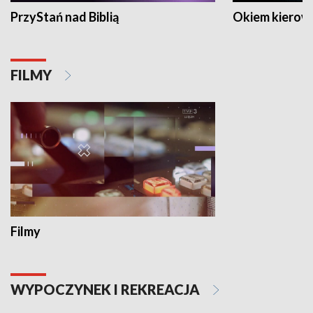
PrzyStań nad Biblią
Okiem kierow
FILMY
Filmy
WYPOCZYNEK I REKREACJA