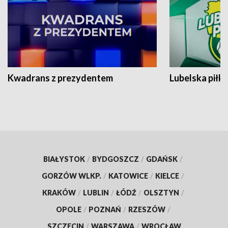
Kwadrans z prezydentem
Lubelska piłk
BIAŁYSTOK
/
BYDGOSZCZ
/
GDAŃSK
/
GORZÓW WLKP.
/
KATOWICE
/
KIELCE
/
KRAKÓW
/
LUBLIN
/
ŁÓDŹ
/
OLSZTYN
/
OPOLE
/
POZNAŃ
/
RZESZÓW
/
SZCZECIN
/
WARSZAWA
/
WROCŁAW