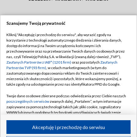
Szanujemy Twoją prywatność
Dołącz do nas:
Kliknij "Akceptuję i przechodzę do serwisu", aby wyrazić zgody na
korzystanie z technologii automatycznego śledzenia i zbierania danych,
TVP
dostęp do informacji na Twoim urządzeniu końcowym i ich
Abonament TVP
przechowywanie oraz na przetwarzanie Twoich danych osobowych przez
Regulamin TVP
nas, czyli Telewizję Polską S.A. w likwidacji (zwaną dalej również „TVP”),
Emisja w TVP
Polityka prywatności
Zaufanych Partnerów z IAB* (1201 firm)
oraz pozostałych
Zaufanych
Partnerów TVP (93 firm)
, w celach marketingowych (w tym do
Centrum informacji TVP
Moje zgody
zautomatyzowanego dopasowania reklam do Twoich zainteresowań i
mierzenia ich skuteczności) i pozostałych, które wskazujemy poniżej, a
Naziemna Telewizja Cyfrowa
Pomoc
także zgody na udostępnianie przez nas identyfikatora PPID do Google.
Sklep TVP
Biuro reklamy
Twoje dane osobowe zbierane podczas odwiedzania przez Ciebie naszych
Rada Programowa
Kontakt
poszczególnych serwisów
zwanych dalej „Portalem”, w tym informacje
zapisywane za pomocą technologii takich jak: pliki cookie, sygnalizatory
System NOS
WWW lub innych podobnych technologii umożliwiających świadczenie
dopasowanych i bezpiecznych usług, personalizację treści oraz reklam,
Informacje o nadawcy
Kanały
udostępnianie funkcji mediów społecznościowych oraz analizowanie
Akceptuję i przechodzę do serwisu
ruchu w Internecie.
Program dla prasy
©2026 Telewizja Polska S.A. w likwidacji