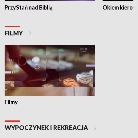
PrzyStań nad Biblią
Okiem kierow
FILMY
Filmy
WYPOCZYNEK I REKREACJA