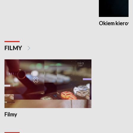
Okiem kierow
FILMY
Filmy