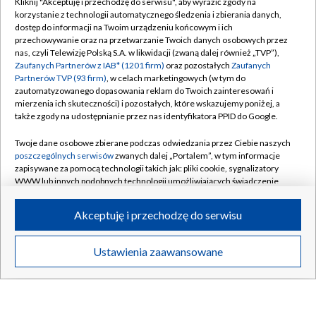
Kliknij "Akceptuję i przechodzę do serwisu", aby wyrazić zgody na
OPOLE
/
POZNAŃ
/
RZESZÓW
/
korzystanie z technologii automatycznego śledzenia i zbierania danych,
dostęp do informacji na Twoim urządzeniu końcowym i ich
SZCZECIN
/
WARSZAWA
/
WROCŁAW
przechowywanie oraz na przetwarzanie Twoich danych osobowych przez
nas, czyli Telewizję Polską S.A. w likwidacji (zwaną dalej również „TVP”),
Zaufanych Partnerów z IAB* (1201 firm)
oraz pozostałych
Zaufanych
Partnerów TVP (93 firm)
, w celach marketingowych (w tym do
zautomatyzowanego dopasowania reklam do Twoich zainteresowań i
Dołącz do nas:
mierzenia ich skuteczności) i pozostałych, które wskazujemy poniżej, a
także zgody na udostępnianie przez nas identyfikatora PPID do Google.
TVP
Twoje dane osobowe zbierane podczas odwiedzania przez Ciebie naszych
Abonament TVP
poszczególnych serwisów
zwanych dalej „Portalem”, w tym informacje
Regulamin TVP
zapisywane za pomocą technologii takich jak: pliki cookie, sygnalizatory
Emisja w TVP
WWW lub innych podobnych technologii umożliwiających świadczenie
Polityka prywatności
dopasowanych i bezpiecznych usług, personalizację treści oraz reklam,
Centrum informacji TVP
Moje zgody
udostępnianie funkcji mediów społecznościowych oraz analizowanie
Akceptuję i przechodzę do serwisu
ruchu w Internecie.
Naziemna Telewizja Cyfrowa
Pomoc
Sklep TVP
Twoje dane osobowe zbierane podczas odwiedzania przez Ciebie
Biuro reklamy
Ustawienia zaawansowane
poszczególnych serwisów
na Portalu, takie jak adresy IP, identyfikatory
Rada Programowa
Twoich urządzeń końcowych i identyfikatory plików cookie, informacje o
Kontakt
Twoich wyszukiwaniach w serwisach Portalu czy historia odwiedzin będą
System NOS
przetwarzane przez TVP,
Zaufanych Partnerów z IAB
oraz pozostałych
Zaufanych Partnerów TVP
dla realizacji następujących celów i funkcji:
Informacje o nadawcy