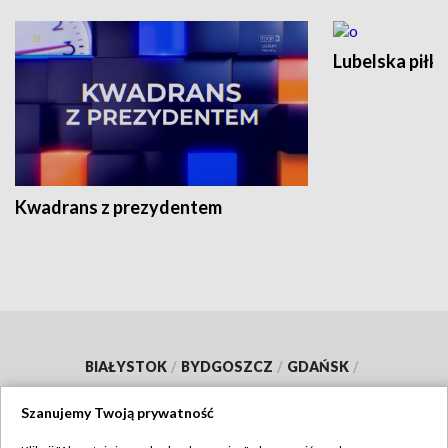
Lubelska piłk
Kwadrans z prezydentem
BIAŁYSTOK
/
BYDGOSZCZ
/
GDAŃSK
/
GORZÓW WLKP.
/
KATOWICE
/
KIELCE
/
Szanujemy Twoją prywatność
KRAKÓW
/
LUBLIN
/
ŁÓDŹ
/
OLSZTYN
/