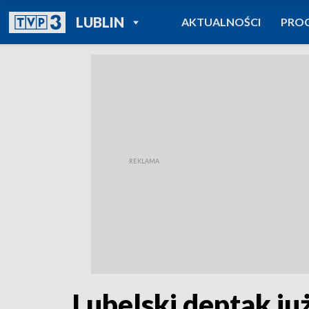
POWRÓT DO
LUBLIN
AKTUALNOŚCI
PRO
TVP REGIONY
Lubelski deptak j