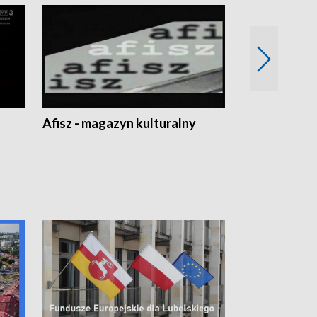
Afisz - magazyn kulturalny
Zobacz, co s