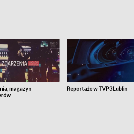
nia, magazyn
Reportaże w TVP3 Lublin
erów