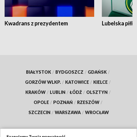
Kwadrans z prezydentem
Lubelska piłk
BIAŁYSTOK
/
BYDGOSZCZ
/
GDAŃSK
/
GORZÓW WLKP.
/
KATOWICE
/
KIELCE
/
KRAKÓW
/
LUBLIN
/
ŁÓDŹ
/
OLSZTYN
/
OPOLE
/
POZNAŃ
/
RZESZÓW
/
SZCZECIN
/
WARSZAWA
/
WROCŁAW
Szanujemy Twoją prywatność