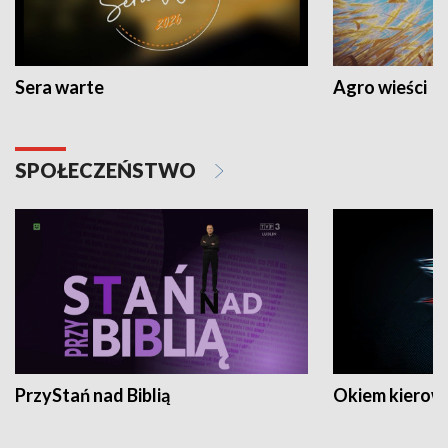
Sera warte
Agro wieści
SPOŁECZEŃSTWO
PrzyStań nad Biblią
Okiem kierow