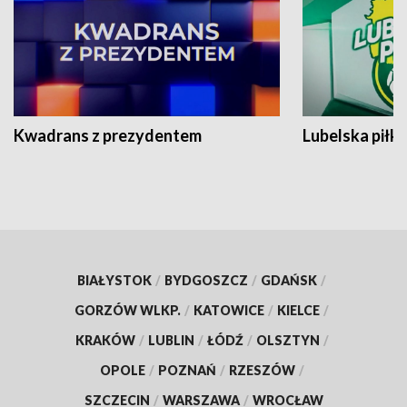
Kwadrans z prezydentem
Lubelska piłk
BIAŁYSTOK
/
BYDGOSZCZ
/
GDAŃSK
/
GORZÓW WLKP.
/
KATOWICE
/
KIELCE
/
KRAKÓW
/
LUBLIN
/
ŁÓDŹ
/
OLSZTYN
/
OPOLE
/
POZNAŃ
/
RZESZÓW
/
SZCZECIN
/
WARSZAWA
/
WROCŁAW