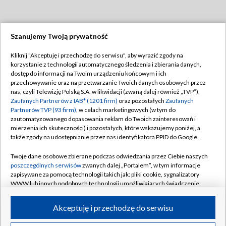
Szanujemy Twoją prywatność
Dołącz do nas:
Kliknij "Akceptuję i przechodzę do serwisu", aby wyrazić zgody na
korzystanie z technologii automatycznego śledzenia i zbierania danych,
TVP
dostęp do informacji na Twoim urządzeniu końcowym i ich
Abonament TVP
przechowywanie oraz na przetwarzanie Twoich danych osobowych przez
Regulamin TVP
nas, czyli Telewizję Polską S.A. w likwidacji (zwaną dalej również „TVP”),
Emisja w TVP
Polityka prywatności
Zaufanych Partnerów z IAB* (1201 firm)
oraz pozostałych
Zaufanych
Partnerów TVP (93 firm)
, w celach marketingowych (w tym do
Centrum informacji TVP
Moje zgody
zautomatyzowanego dopasowania reklam do Twoich zainteresowań i
mierzenia ich skuteczności) i pozostałych, które wskazujemy poniżej, a
Naziemna Telewizja Cyfrowa
Pomoc
także zgody na udostępnianie przez nas identyfikatora PPID do Google.
Sklep TVP
Biuro reklamy
Twoje dane osobowe zbierane podczas odwiedzania przez Ciebie naszych
Rada Programowa
Kontakt
poszczególnych serwisów
zwanych dalej „Portalem”, w tym informacje
zapisywane za pomocą technologii takich jak: pliki cookie, sygnalizatory
System NOS
WWW lub innych podobnych technologii umożliwiających świadczenie
dopasowanych i bezpiecznych usług, personalizację treści oraz reklam,
Informacje o nadawcy
Kanały
udostępnianie funkcji mediów społecznościowych oraz analizowanie
Akceptuję i przechodzę do serwisu
ruchu w Internecie.
Program dla prasy
©2026 Telewizja Polska S.A. w likwidacji