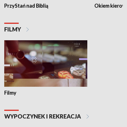
PrzyStań nad Biblią
Okiem kierow
FILMY
Filmy
WYPOCZYNEK I REKREACJA