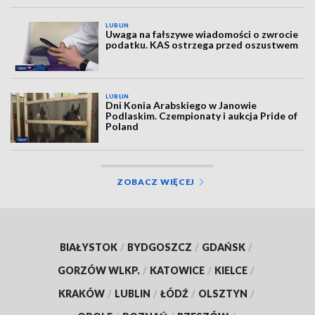
LUBLIN
Uwaga na fałszywe wiadomości o zwrocie
podatku. KAS ostrzega przed oszustwem
LUBLIN
Dni Konia Arabskiego w Janowie
Podlaskim. Czempionaty i aukcja Pride of
Poland
ZOBACZ WIĘCEJ
BIAŁYSTOK
/
BYDGOSZCZ
/
GDAŃSK
/
GORZÓW WLKP.
/
KATOWICE
/
KIELCE
/
KRAKÓW
/
LUBLIN
/
ŁÓDŹ
/
OLSZTYN
/