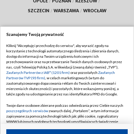
OPOLE
/
POZNAŃ
/
RZESZÓW
/
SZCZECIN
/
WARSZAWA
/
WROCŁAW
Szanujemy Twoją prywatność
Dołącz do nas:
Kliknij "Akceptuję i przechodzę do serwisu", aby wyrazić zgody na
korzystanie z technologii automatycznego śledzenia i zbierania danych,
TVP
dostęp do informacji na Twoim urządzeniu końcowym i ich
Abonament TVP
przechowywanie oraz na przetwarzanie Twoich danych osobowych przez
Regulamin TVP
nas, czyli Telewizję Polską S.A. w likwidacji (zwaną dalej również „TVP”),
Emisja w TVP
Polityka prywatności
Zaufanych Partnerów z IAB* (1201 firm)
oraz pozostałych
Zaufanych
Partnerów TVP (93 firm)
, w celach marketingowych (w tym do
Centrum informacji TVP
Moje zgody
zautomatyzowanego dopasowania reklam do Twoich zainteresowań i
mierzenia ich skuteczności) i pozostałych, które wskazujemy poniżej, a
Naziemna Telewizja Cyfrowa
Pomoc
także zgody na udostępnianie przez nas identyfikatora PPID do Google.
Sklep TVP
Biuro reklamy
Twoje dane osobowe zbierane podczas odwiedzania przez Ciebie naszych
Rada Programowa
Kontakt
poszczególnych serwisów
zwanych dalej „Portalem”, w tym informacje
zapisywane za pomocą technologii takich jak: pliki cookie, sygnalizatory
System NOS
WWW lub innych podobnych technologii umożliwiających świadczenie
dopasowanych i bezpiecznych usług, personalizację treści oraz reklam,
Informacje o nadawcy
Kanały
udostępnianie funkcji mediów społecznościowych oraz analizowanie