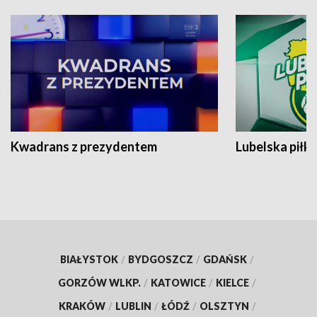
Kwadrans z prezydentem
Lubelska piłk
BIAŁYSTOK
/
BYDGOSZCZ
/
GDAŃSK
/
GORZÓW WLKP.
/
KATOWICE
/
KIELCE
/
KRAKÓW
/
LUBLIN
/
ŁÓDŹ
/
OLSZTYN
/