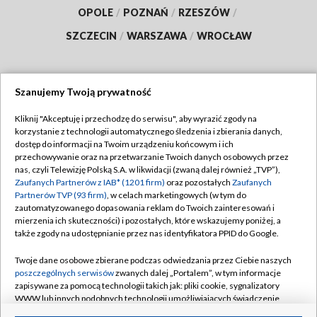
OPOLE
/
POZNAŃ
/
RZESZÓW
/
SZCZECIN
/
WARSZAWA
/
WROCŁAW
Szanujemy Twoją prywatność
Dołącz do nas:
Kliknij "Akceptuję i przechodzę do serwisu", aby wyrazić zgody na
korzystanie z technologii automatycznego śledzenia i zbierania danych,
TVP
dostęp do informacji na Twoim urządzeniu końcowym i ich
Abonament TVP
przechowywanie oraz na przetwarzanie Twoich danych osobowych przez
Regulamin TVP
nas, czyli Telewizję Polską S.A. w likwidacji (zwaną dalej również „TVP”),
Emisja w TVP
Polityka prywatności
Zaufanych Partnerów z IAB* (1201 firm)
oraz pozostałych
Zaufanych
Partnerów TVP (93 firm)
, w celach marketingowych (w tym do
Centrum informacji TVP
Moje zgody
zautomatyzowanego dopasowania reklam do Twoich zainteresowań i
mierzenia ich skuteczności) i pozostałych, które wskazujemy poniżej, a
Naziemna Telewizja Cyfrowa
Pomoc
także zgody na udostępnianie przez nas identyfikatora PPID do Google.
Sklep TVP
Biuro reklamy
Twoje dane osobowe zbierane podczas odwiedzania przez Ciebie naszych
Rada Programowa
Kontakt
poszczególnych serwisów
zwanych dalej „Portalem”, w tym informacje
zapisywane za pomocą technologii takich jak: pliki cookie, sygnalizatory
System NOS
WWW lub innych podobnych technologii umożliwiających świadczenie
dopasowanych i bezpiecznych usług, personalizację treści oraz reklam,
Informacje o nadawcy