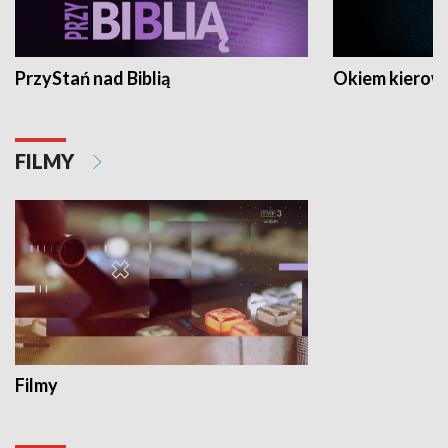
PrzyStań nad Biblią
Okiem kierow
FILMY
Filmy