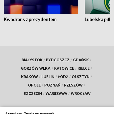
Kwadrans z prezydentem
Lubelska piłk
BIAŁYSTOK
/
BYDGOSZCZ
/
GDAŃSK
/
GORZÓW WLKP.
/
KATOWICE
/
KIELCE
/
KRAKÓW
/
LUBLIN
/
ŁÓDŹ
/
OLSZTYN
/
OPOLE
/
POZNAŃ
/
RZESZÓW
/
SZCZECIN
/
WARSZAWA
/
WROCŁAW
Szanujemy Twoją prywatność