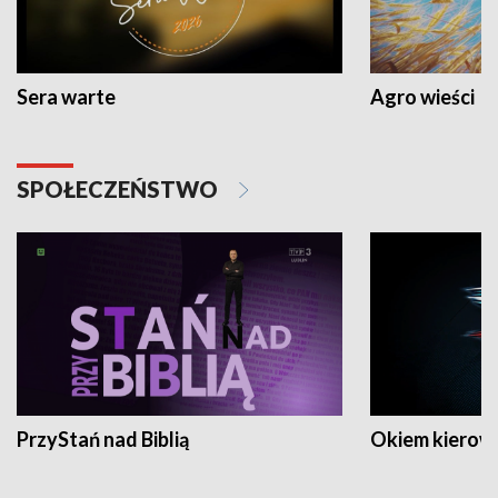
Sera warte
Agro wieści
SPOŁECZEŃSTWO
PrzyStań nad Biblią
Okiem kierow