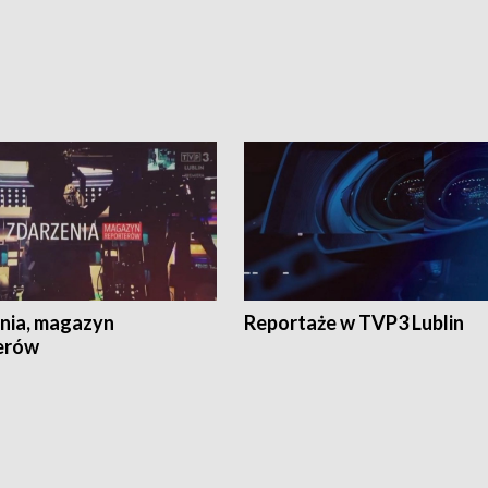
nia, magazyn
Reportaże w TVP3 Lublin
erów