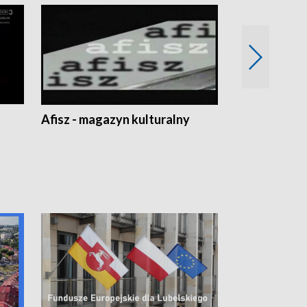
Afisz - magazyn kulturalny
Zobacz, co s