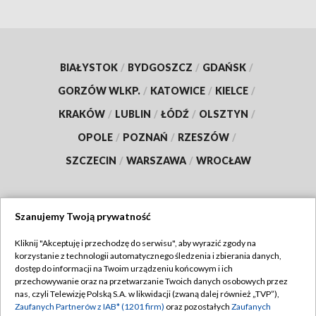
BIAŁYSTOK
/
BYDGOSZCZ
/
GDAŃSK
/
GORZÓW WLKP.
/
KATOWICE
/
KIELCE
/
KRAKÓW
/
LUBLIN
/
ŁÓDŹ
/
OLSZTYN
/
OPOLE
/
POZNAŃ
/
RZESZÓW
/
SZCZECIN
/
WARSZAWA
/
WROCŁAW
Szanujemy Twoją prywatność
Dołącz do nas:
Kliknij "Akceptuję i przechodzę do serwisu", aby wyrazić zgody na
korzystanie z technologii automatycznego śledzenia i zbierania danych,
TVP
dostęp do informacji na Twoim urządzeniu końcowym i ich
Abonament TVP
przechowywanie oraz na przetwarzanie Twoich danych osobowych przez
Regulamin TVP
nas, czyli Telewizję Polską S.A. w likwidacji (zwaną dalej również „TVP”),
Emisja w TVP
Polityka prywatności
Zaufanych Partnerów z IAB* (1201 firm)
oraz pozostałych
Zaufanych