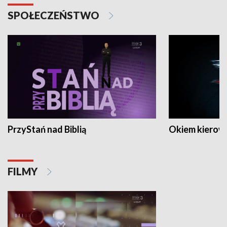
SPOŁECZEŃSTWO
PrzyStań nad Biblią
Okiem kierow
FILMY