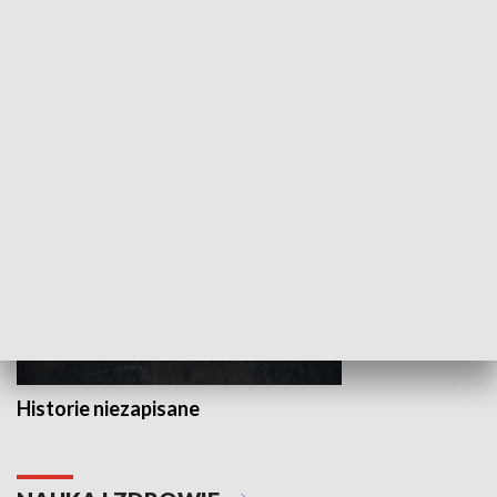
Wojewódzki Urząd Pracy –
Badź bezpiecz
Fundusze Europejskie dla
Lubelskiego
HISTORIA
Historie niezapisane