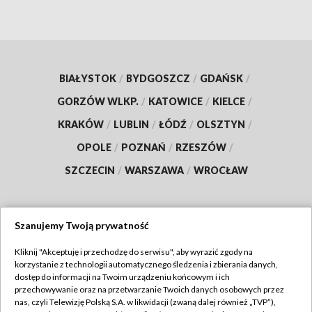
BIAŁYSTOK
/
BYDGOSZCZ
/
GDAŃSK
/
GORZÓW WLKP.
/
KATOWICE
/
KIELCE
/
KRAKÓW
/
LUBLIN
/
ŁÓDŹ
/
OLSZTYN
/
OPOLE
/
POZNAŃ
/
RZESZÓW
/
SZCZECIN
/
WARSZAWA
/
WROCŁAW
Szanujemy Twoją prywatność
Dołącz do nas:
Kliknij "Akceptuję i przechodzę do serwisu", aby wyrazić zgody na
korzystanie z technologii automatycznego śledzenia i zbierania danych,
TVP
dostęp do informacji na Twoim urządzeniu końcowym i ich
Abonament TVP
przechowywanie oraz na przetwarzanie Twoich danych osobowych przez
Regulamin TVP
nas, czyli Telewizję Polską S.A. w likwidacji (zwaną dalej również „TVP”),