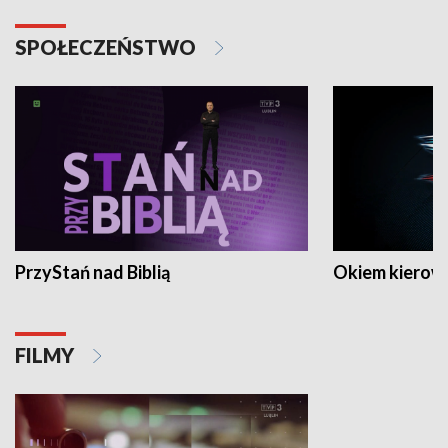
SPOŁECZEŃSTWO
PrzyStań nad Biblią
Okiem kierow
FILMY