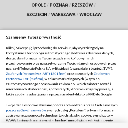
OPOLE
/
POZNAŃ
/
RZESZÓW
/
SZCZECIN
/
WARSZAWA
/
WROCŁAW
Szanujemy Twoją prywatność
Dołącz do nas:
Kliknij "Akceptuję i przechodzę do serwisu", aby wyrazić zgody na
korzystanie z technologii automatycznego śledzenia i zbierania danych,
TVP
dostęp do informacji na Twoim urządzeniu końcowym i ich
Abonament TVP
przechowywanie oraz na przetwarzanie Twoich danych osobowych przez
Regulamin TVP
nas, czyli Telewizję Polską S.A. w likwidacji (zwaną dalej również „TVP”),
Emisja w TVP
Polityka prywatności
Zaufanych Partnerów z IAB* (1201 firm)
oraz pozostałych
Zaufanych
Partnerów TVP (93 firm)
, w celach marketingowych (w tym do
Centrum informacji TVP
Moje zgody
zautomatyzowanego dopasowania reklam do Twoich zainteresowań i
mierzenia ich skuteczności) i pozostałych, które wskazujemy poniżej, a
Naziemna Telewizja Cyfrowa
Pomoc
także zgody na udostępnianie przez nas identyfikatora PPID do Google.
Sklep TVP
Biuro reklamy
Twoje dane osobowe zbierane podczas odwiedzania przez Ciebie naszych
Rada Programowa
Kontakt
poszczególnych serwisów
zwanych dalej „Portalem”, w tym informacje
zapisywane za pomocą technologii takich jak: pliki cookie, sygnalizatory
System NOS
WWW lub innych podobnych technologii umożliwiających świadczenie
dopasowanych i bezpiecznych usług, personalizację treści oraz reklam,
Informacje o nadawcy