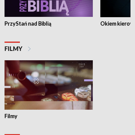
PrzyStań nad Biblią
Okiem kierow
FILMY
Filmy