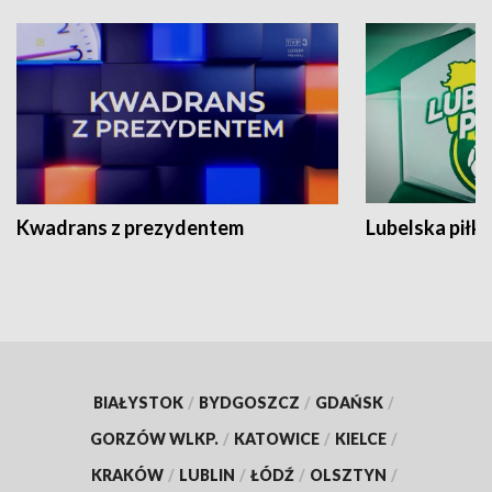
Kwadrans z prezydentem
Lubelska piłk
BIAŁYSTOK
/
BYDGOSZCZ
/
GDAŃSK
/
GORZÓW WLKP.
/
KATOWICE
/
KIELCE
/
KRAKÓW
/
LUBLIN
/
ŁÓDŹ
/
OLSZTYN
/