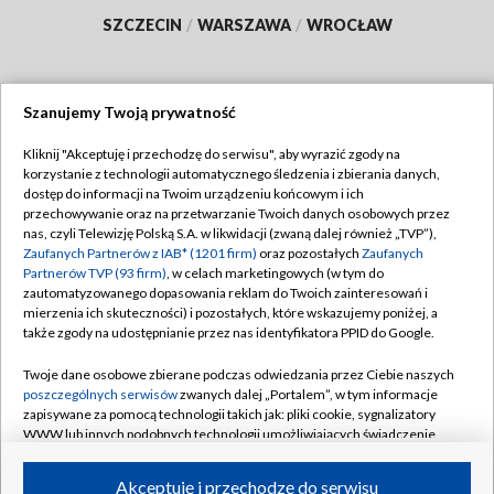
SZCZECIN
/
WARSZAWA
/
WROCŁAW
Szanujemy Twoją prywatność
Dołącz do nas:
Kliknij "Akceptuję i przechodzę do serwisu", aby wyrazić zgody na
korzystanie z technologii automatycznego śledzenia i zbierania danych,
TVP
dostęp do informacji na Twoim urządzeniu końcowym i ich
Abonament TVP
przechowywanie oraz na przetwarzanie Twoich danych osobowych przez
Regulamin TVP
nas, czyli Telewizję Polską S.A. w likwidacji (zwaną dalej również „TVP”),
Emisja w TVP
Polityka prywatności
Zaufanych Partnerów z IAB* (1201 firm)
oraz pozostałych
Zaufanych
Partnerów TVP (93 firm)
, w celach marketingowych (w tym do
Centrum informacji TVP
Moje zgody
zautomatyzowanego dopasowania reklam do Twoich zainteresowań i
mierzenia ich skuteczności) i pozostałych, które wskazujemy poniżej, a
Naziemna Telewizja Cyfrowa
Pomoc
także zgody na udostępnianie przez nas identyfikatora PPID do Google.
Sklep TVP
Biuro reklamy
Twoje dane osobowe zbierane podczas odwiedzania przez Ciebie naszych
Rada Programowa
Kontakt
poszczególnych serwisów
zwanych dalej „Portalem”, w tym informacje
zapisywane za pomocą technologii takich jak: pliki cookie, sygnalizatory
System NOS
WWW lub innych podobnych technologii umożliwiających świadczenie
dopasowanych i bezpiecznych usług, personalizację treści oraz reklam,
Informacje o nadawcy
Kanały
udostępnianie funkcji mediów społecznościowych oraz analizowanie
Akceptuję i przechodzę do serwisu
ruchu w Internecie.