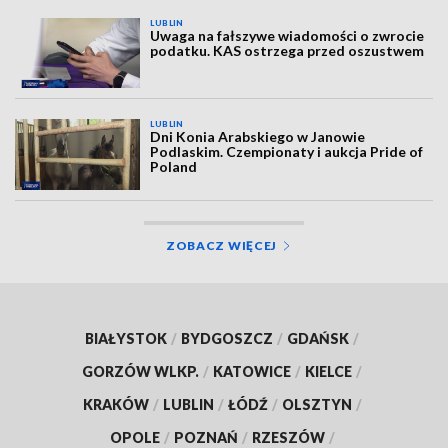
LUBLIN
Uwaga na fałszywe wiadomości o zwrocie
podatku. KAS ostrzega przed oszustwem
LUBLIN
Dni Konia Arabskiego w Janowie
Podlaskim. Czempionaty i aukcja Pride of
Poland
ZOBACZ WIĘCEJ
BIAŁYSTOK
/
BYDGOSZCZ
/
GDAŃSK
/
GORZÓW WLKP.
/
KATOWICE
/
KIELCE
/
KRAKÓW
/
LUBLIN
/
ŁÓDŹ
/
OLSZTYN
/
OPOLE
/
POZNAŃ
/
RZESZÓW
/