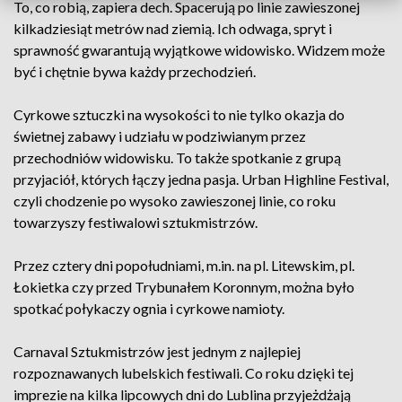
To, co robią, zapiera dech. Spacerują po linie zawieszonej
kilkadziesiąt metrów nad ziemią. Ich odwaga, spryt i
sprawność gwarantują wyjątkowe widowisko. Widzem może
być i chętnie bywa każdy przechodzień.
Cyrkowe sztuczki na wysokości to nie tylko okazja do
świetnej zabawy i udziału w podziwianym przez
przechodniów widowisku. To także spotkanie z grupą
przyjaciół, których łączy jedna pasja. Urban Highline Festival,
czyli chodzenie po wysoko zawieszonej linie, co roku
towarzyszy festiwalowi sztukmistrzów.
Przez cztery dni popołudniami, m.in. na pl. Litewskim, pl.
Łokietka czy przed Trybunałem Koronnym, można było
spotkać połykaczy ognia i cyrkowe namioty.
Carnaval Sztukmistrzów jest jednym z najlepiej
rozpoznawanych lubelskich festiwali. Co roku dzięki tej
imprezie na kilka lipcowych dni do Lublina przyjeżdżają