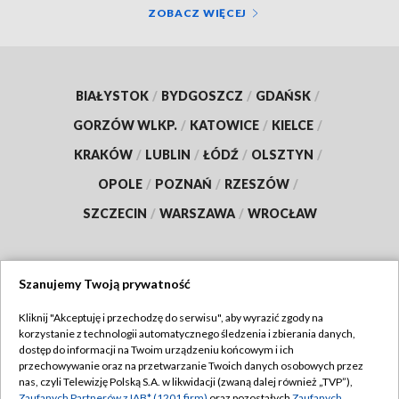
ZOBACZ WIĘCEJ
BIAŁYSTOK
/
BYDGOSZCZ
/
GDAŃSK
/
GORZÓW WLKP.
/
KATOWICE
/
KIELCE
/
KRAKÓW
/
LUBLIN
/
ŁÓDŹ
/
OLSZTYN
/
OPOLE
/
POZNAŃ
/
RZESZÓW
/
SZCZECIN
/
WARSZAWA
/
WROCŁAW
Szanujemy Twoją prywatność
Dołącz do nas:
Kliknij "Akceptuję i przechodzę do serwisu", aby wyrazić zgody na
korzystanie z technologii automatycznego śledzenia i zbierania danych,
TVP
dostęp do informacji na Twoim urządzeniu końcowym i ich
Abonament TVP
przechowywanie oraz na przetwarzanie Twoich danych osobowych przez
Regulamin TVP
nas, czyli Telewizję Polską S.A. w likwidacji (zwaną dalej również „TVP”),
Emisja w TVP
Zaufanych Partnerów z IAB* (1201 firm)
oraz pozostałych
Zaufanych