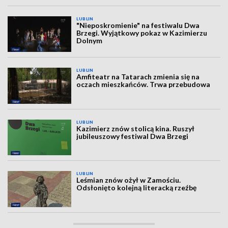
LUBLIN
"Nieposkromienie" na festiwalu Dwa
Brzegi. Wyjątkowy pokaz w Kazimierzu
Dolnym
LUBLIN
Amfiteatr na Tatarach zmienia się na
oczach mieszkańców. Trwa przebudowa
LUBLIN
Kazimierz znów stolicą kina. Ruszył
jubileuszowy festiwal Dwa Brzegi
LUBLIN
Leśmian znów ożył w Zamościu.
Odsłonięto kolejną literacką rzeźbę