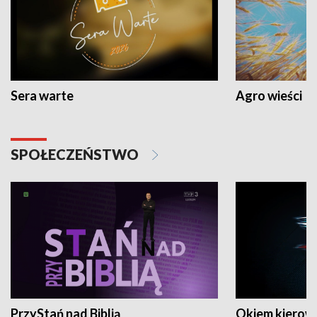
Sera warte
Agro wieści
SPOŁECZEŃSTWO
PrzyStań nad Biblią
Okiem kierow