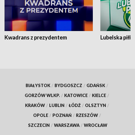
Kwadrans z prezydentem
Lubelska piłk
BIAŁYSTOK
/
BYDGOSZCZ
/
GDAŃSK
/
GORZÓW WLKP.
/
KATOWICE
/
KIELCE
/
KRAKÓW
/
LUBLIN
/
ŁÓDŹ
/
OLSZTYN
/
OPOLE
/
POZNAŃ
/
RZESZÓW
/
SZCZECIN
/
WARSZAWA
/
WROCŁAW