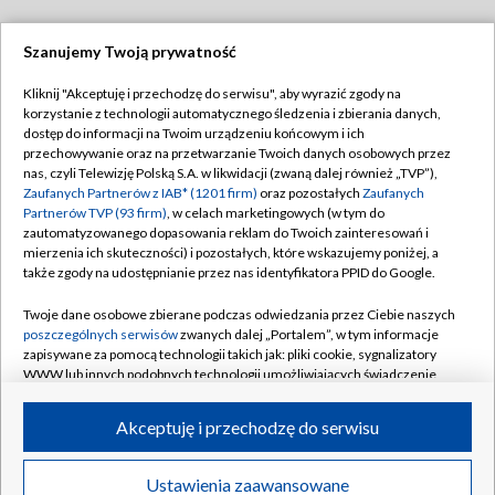
Szanujemy Twoją prywatność
Dołącz do nas:
Kliknij "Akceptuję i przechodzę do serwisu", aby wyrazić zgody na
korzystanie z technologii automatycznego śledzenia i zbierania danych,
TVP
dostęp do informacji na Twoim urządzeniu końcowym i ich
Abonament TVP
przechowywanie oraz na przetwarzanie Twoich danych osobowych przez
Regulamin TVP
nas, czyli Telewizję Polską S.A. w likwidacji (zwaną dalej również „TVP”),
Emisja w TVP
Polityka prywatności
Zaufanych Partnerów z IAB* (1201 firm)
oraz pozostałych
Zaufanych
Partnerów TVP (93 firm)
, w celach marketingowych (w tym do
Centrum informacji TVP
Moje zgody
zautomatyzowanego dopasowania reklam do Twoich zainteresowań i
mierzenia ich skuteczności) i pozostałych, które wskazujemy poniżej, a
Naziemna Telewizja Cyfrowa
Pomoc
także zgody na udostępnianie przez nas identyfikatora PPID do Google.
Sklep TVP
Biuro reklamy
Twoje dane osobowe zbierane podczas odwiedzania przez Ciebie naszych
Rada Programowa
Kontakt
poszczególnych serwisów
zwanych dalej „Portalem”, w tym informacje
zapisywane za pomocą technologii takich jak: pliki cookie, sygnalizatory
System NOS
WWW lub innych podobnych technologii umożliwiających świadczenie
dopasowanych i bezpiecznych usług, personalizację treści oraz reklam,
Informacje o nadawcy
Kanały
udostępnianie funkcji mediów społecznościowych oraz analizowanie
Akceptuję i przechodzę do serwisu
ruchu w Internecie.
Program dla prasy
©2026 Telewizja Polska S.A. w likwidacji
Biuro Reklamy
Twoje dane osobowe zbierane podczas odwiedzania przez Ciebie
Ustawienia zaawansowane