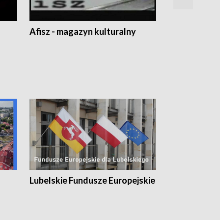
Afisz - magazyn kulturalny
Zobacz, co s
Lubelskie Fundusze Europejskie