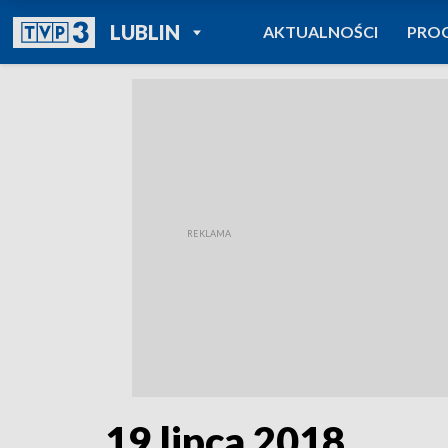
POWRÓT DO
LUBLIN
AKTUALNOŚCI
PRO
TVP REGIONY
19 lipca 2018