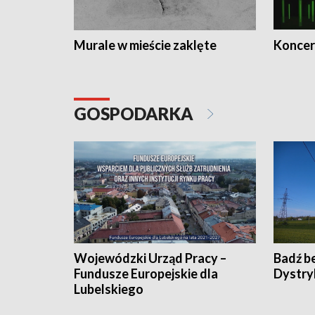
Murale w mieście zaklęte
Koncer
GOSPODARKA
Wojewódzki Urząd Pracy –
Badź b
Fundusze Europejskie dla
Dystry
Lubelskiego