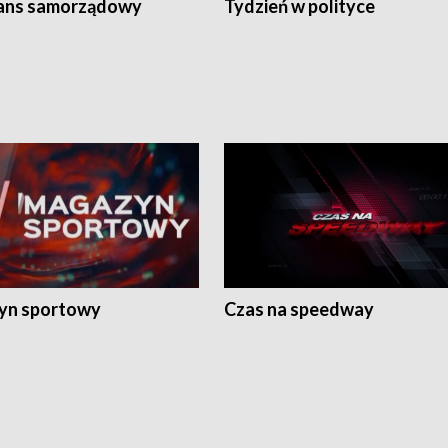
ans samorządowy
Tydzień w polityce
yn sportowy
Czas na speedway