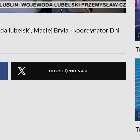
a lubelski, Maciej Bryła - koordynator Dni
T
UDOSTĘPNIJ NA X
T