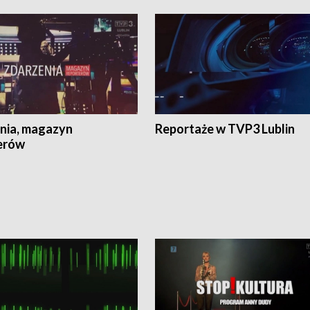
nia, magazyn
Reportaże w TVP3 Lublin
erów