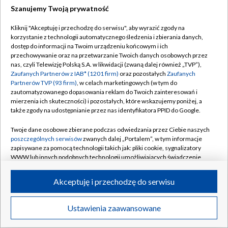
Szanujemy Twoją prywatność
Dołącz do nas:
Kliknij "Akceptuję i przechodzę do serwisu", aby wyrazić zgody na
korzystanie z technologii automatycznego śledzenia i zbierania danych,
TVP
dostęp do informacji na Twoim urządzeniu końcowym i ich
Abonament TVP
przechowywanie oraz na przetwarzanie Twoich danych osobowych przez
Regulamin TVP
nas, czyli Telewizję Polską S.A. w likwidacji (zwaną dalej również „TVP”),
Emisja w TVP
Polityka prywatności
Zaufanych Partnerów z IAB* (1201 firm)
oraz pozostałych
Zaufanych
Partnerów TVP (93 firm)
, w celach marketingowych (w tym do
Centrum informacji TVP
Moje zgody
zautomatyzowanego dopasowania reklam do Twoich zainteresowań i
mierzenia ich skuteczności) i pozostałych, które wskazujemy poniżej, a
Naziemna Telewizja Cyfrowa
Pomoc
także zgody na udostępnianie przez nas identyfikatora PPID do Google.
Sklep TVP
Biuro reklamy
Twoje dane osobowe zbierane podczas odwiedzania przez Ciebie naszych
Rada Programowa
Kontakt
poszczególnych serwisów
zwanych dalej „Portalem”, w tym informacje
zapisywane za pomocą technologii takich jak: pliki cookie, sygnalizatory
System NOS
WWW lub innych podobnych technologii umożliwiających świadczenie
dopasowanych i bezpiecznych usług, personalizację treści oraz reklam,
Informacje o nadawcy
Kanały
udostępnianie funkcji mediów społecznościowych oraz analizowanie
Akceptuję i przechodzę do serwisu
ruchu w Internecie.
Program dla prasy
©2026 Telewizja Polska S.A. w likwidacji
Biuro Reklamy
Twoje dane osobowe zbierane podczas odwiedzania przez Ciebie
Ustawienia zaawansowane
poszczególnych serwisów
na Portalu, takie jak adresy IP, identyfikatory
Ogłoszenie przetargowe
Twoich urządzeń końcowych i identyfikatory plików cookie, informacje o