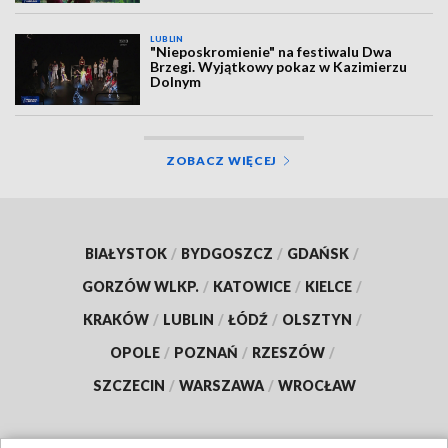
LUBLIN
"Nieposkromienie" na festiwalu Dwa
Brzegi. Wyjątkowy pokaz w Kazimierzu
Dolnym
ZOBACZ WIĘCEJ
BIAŁYSTOK
/
BYDGOSZCZ
/
GDAŃSK
/
GORZÓW WLKP.
/
KATOWICE
/
KIELCE
/
KRAKÓW
/
LUBLIN
/
ŁÓDŹ
/
OLSZTYN
/
OPOLE
/
POZNAŃ
/
RZESZÓW
/
SZCZECIN
/
WARSZAWA
/
WROCŁAW